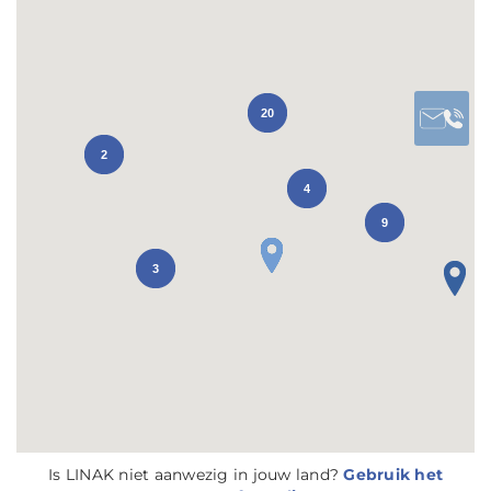
20
2
4
9
3
Is LINAK niet aanwezig in jouw land?
Gebruik het