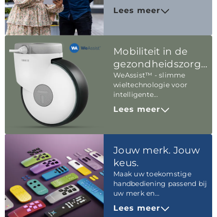
we hebben geboekt
Lees meer
richting onze ambities.
Mobiliteit in de
gezondheidszorg
herdefiniëren
WeAssist™ - slimme
wieltechnologie voor
intelligente
manoeuvreerbaarheid van
Lees meer
bedden. Laten we
gezamenlijk een nieuwe
norm voor mobiliteit
stellen.
Jouw merk. Jouw
keus.
Maak uw toekomstige
handbediening passend bij
uw merk en
meubelontwerp.
Lees meer
Personaliseer de LINAK