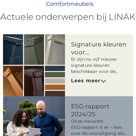
Comfortmeubels
Actuele onderwerpen bij LINAK
Signature kleuren
voor
EXPERIENCE™
Er zijn nu vijf nieuwe
signature kleuren
beschikbaar voor de
bureaukolomseries, wat
Lees meer
het eenvoudiger maakt
om kantoorbureaus in
overeenstemming te
brengen met de
ESG‑rapport
interieurstijl.
2024/25
Onze nieuwste
ESG‑rapport is er – lees
over de vooruitgang die