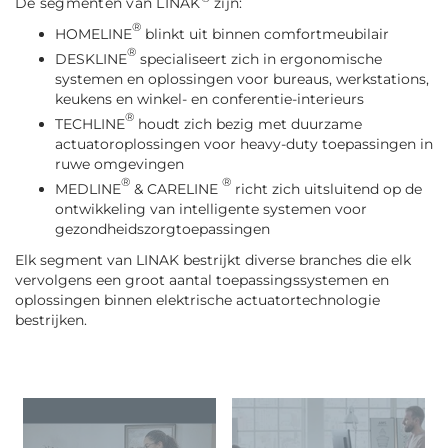
De segmenten van LINAK
zijn:
®
HOMELINE
blinkt uit binnen comfortmeubilair
®
DESKLINE
specialiseert zich in ergonomische
systemen en oplossingen voor bureaus, werkstations,
keukens en winkel- en conferentie-interieurs
®
TECHLINE
houdt zich bezig met duurzame
actuatoroplossingen voor heavy-duty toepassingen in
ruwe omgevingen
®
®
MEDLINE
& CARELINE
richt zich uitsluitend op de
ontwikkeling van intelligente systemen voor
gezondheidszorgtoepassingen
Elk segment van LINAK bestrijkt diverse branches die elk
vervolgens een groot aantal toepassingssystemen en
oplossingen binnen elektrische actuatortechnologie
bestrijken.