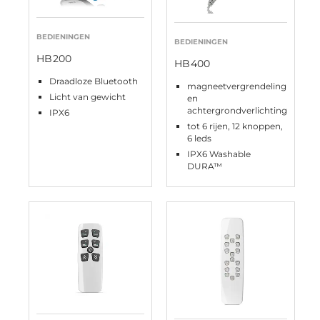
BEDIENINGEN
BEDIENINGEN
HB200
HB400
Draadloze Bluetooth
magneetvergrendeling
Licht van gewicht
en
achtergrondverlichting
IPX6
tot 6 rijen, 12 knoppen,
6 leds
IPX6 Washable
DURA™