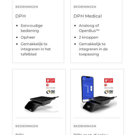
BEDIENINGEN
BEDIENINGEN
DPH
DPH Medical
Eenvoudige
Analoog of
bediening
OpenBus™
Op/neer
2 knoppen
Gemakkelijk te
Gemakkelijk te
integreren in het
integreren in de
tafelblad
toepassing
BEDIENINGEN
BEDIENINGEN