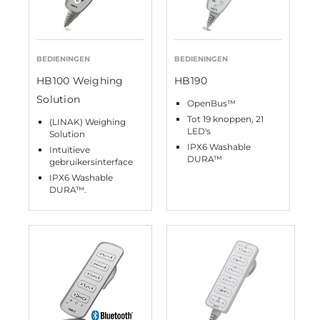
BEDIENINGEN
BEDIENINGEN
HB100 Weighing
HB190
Solution
OpenBus™
Tot 19 knoppen, 21
(LINAK) Weighing
LED's
Solution
IPX6 Washable
Intuïtieve
DURA™
gebruikersinterface
IPX6 Washable
DURA™.