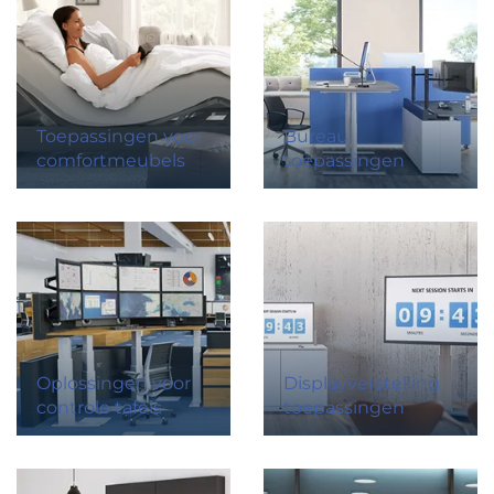
Toepassingen voor
Bureau
comfortmeubels
toepassingen
Oplossingen voor
Displayverstelling
controle tafels
toepassingen