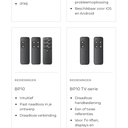
probleemoplossing
IPX6
Beschikbaar voor iOS
en Android
BEDIENINGEN
BEDIENINGEN
BP10
BP10 TV-serie
Intuïtief
Draadloze
handbediening
Past naadloos in je
ontwerp
Een of twee
referenties
Draadloze verbinding
Voor TV-liften,
displays en