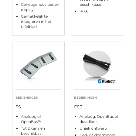
Geheugenposities en
beschikbaar
display
IPX6
Gemakkelijk te
integreren in het
tafelblad
BEDIENINGEN
BEDIENINGEN
FS
FS3
Analoog of
Analoog, OpenBus of
OpenBus™
draadloos
Tot 2 kanalen
Uniek ontwerp
beschikbaar
Bed- of vloermodel