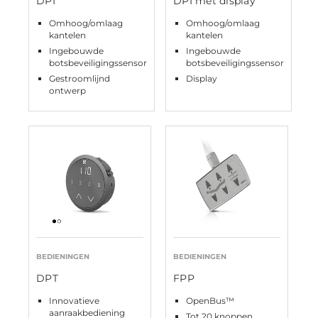
DPI
DPI met display
Omhoog/omlaag
Omhoog/omlaag
kantelen
kantelen
Ingebouwde
Ingebouwde
botsbeveiligingssensor
botsbeveiligingssensor
Gestroomlijnd
Display
ontwerp
BEDIENINGEN
BEDIENINGEN
DPT
FPP
Innovatieve
OpenBus™
aanraakbediening
Tot 20 knoppen