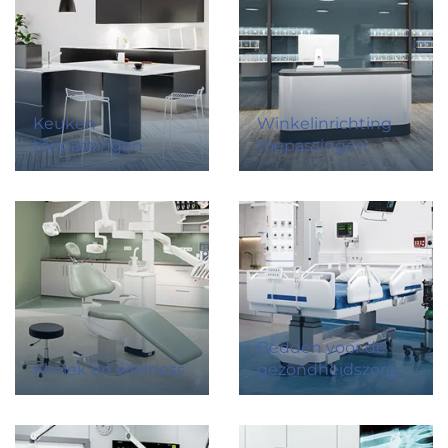
Keuken
Winkelinrichting
toepassingen
toepassingen
Bedden voor de
Kliniek en wellness
gezondheidszorg