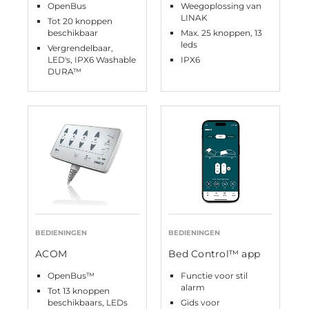
OpenBus
Weegoplossing van
LINAK
Tot 20 knoppen
beschikbaar
Max. 25 knoppen, 13
leds
Vergrendelbaar,
LED's, IPX6 Washable
IPX6
DURA™
BEDIENINGEN
BEDIENINGEN
ACOM
Bed Control™ app
OpenBus™
Functie voor stil
alarm
Tot 13 knoppen
beschikbaars, LEDs
Gids voor