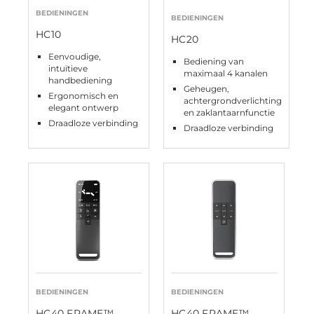
BEDIENINGEN
BEDIENINGEN
HC10
HC20
Eenvoudige,
Bediening van
intuïtieve
maximaal 4 kanalen
handbediening
Geheugen,
Ergonomisch en
achtergrondverlichting
elegant ontwerp
en zaklantaarnfunctie
Draadloze verbinding
Draadloze verbinding
BEDIENINGEN
BEDIENINGEN
HC40 FRAME™
HC40 FRAME™