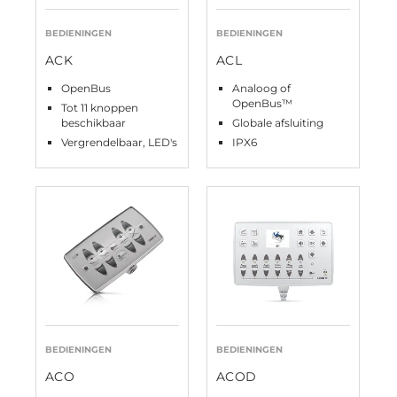
BEDIENINGEN
BEDIENINGEN
ACK
ACL
OpenBus
Analoog of
OpenBus™
Tot 11 knoppen
beschikbaar
Globale afsluiting
Vergrendelbaar, LED's
IPX6
BEDIENINGEN
BEDIENINGEN
ACO
ACOD