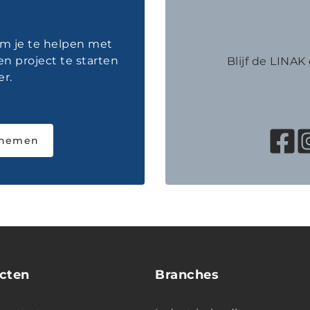
om je te helpen met
en project te starten
Blijf de LINA
r.
pnemen
cten
Branches