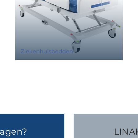
Ziekenhuisbedden
ragen?
LINAK