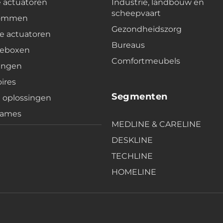
e actuatoren
Industrie, landbouw en
scheepvaart
lommen
Gezondheidszorg
e actuatoren
Bureaus
leboxen
Comfortmeubels
ingen
ires
Segmenten
e oplossingen
rames
MEDLINE & CARELINE
DESKLINE
TECHLINE
HOMELINE