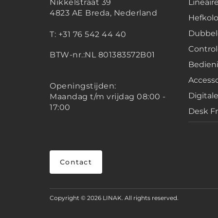
Nikkelstraat 39
Lineair
4823 AE Breda, Nederland
Hefko
Dubbel
T: +31 76 542 44 40
Contro
BTW-nr.:NL 801383572B01
Bedien
Accesso
Openingstijden:
Digital
Maandag t/m vrijdag 08:00 -
17:00
Desk F
Contact
Copyright © 2026 LINAK. All rights reserved.