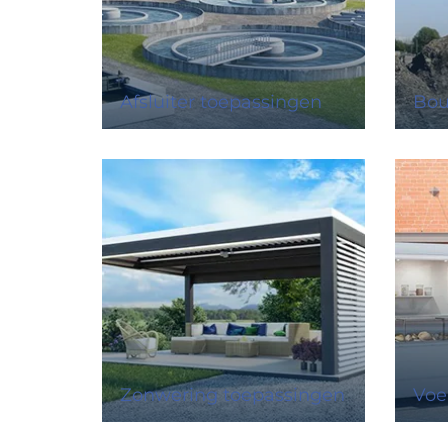
Afsluiter toepassingen
Bou
Zonwering toepassingen
Voe