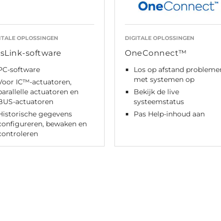
ITALE OPLOSSINGEN
DIGITALE OPLOSSINGEN
sLink-software
OneConnect™
PC-software
Los op afstand probleme
met systemen op
Voor IC™-actuatoren,
parallelle actuatoren en
Bekijk de live
BUS-actuatoren
systeemstatus
Historische gegevens
Pas Help-inhoud aan
configureren, bewaken en
controleren