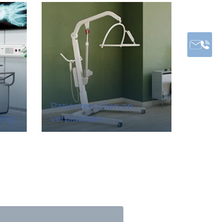
Patiënten tillen en
ing
verplaatsen