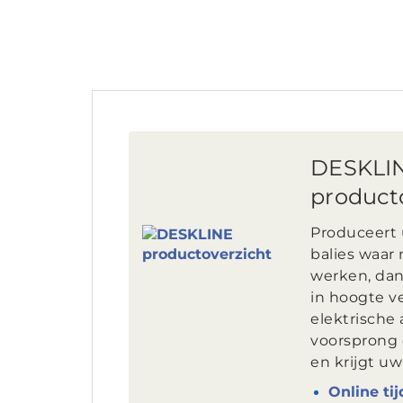
DESKLI
product
Produceert u
balies waar
werken, dan
in hoogte v
elektrische 
voorsprong 
en krijgt u
Online tij