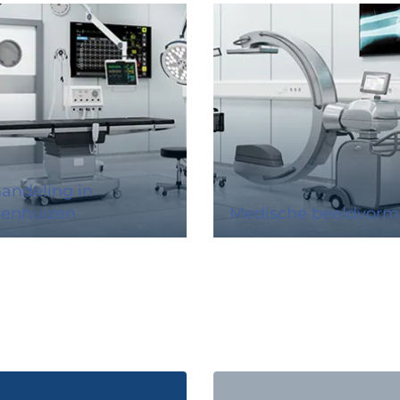
andeling in
kenhuizen
Medische beeldvorm