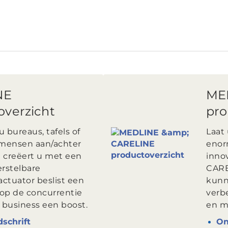
NE
ME
overzicht
pro
 bureaus, tafels of
Laat 
 mensen aan/achter
enor
 creëert u met een
inno
erstelbare
CARE
actuator beslist een
kunn
op de concurrentie
verb
w business een boost.
en m
dschrift
On