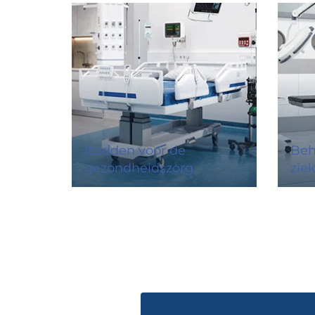
Bedden voor de
Beh
gezondheidszorg
zie