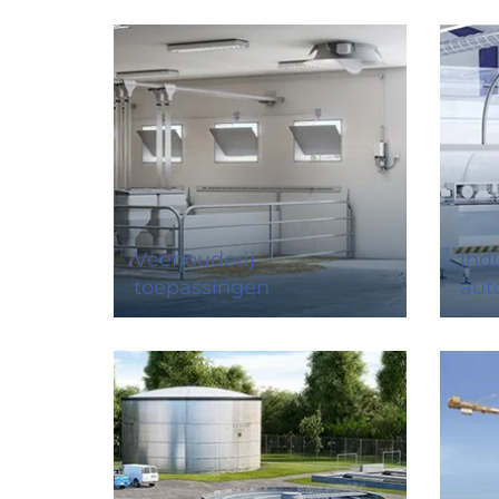
Veehouderij
Indu
toepassingen
aut