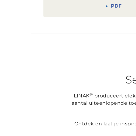
PDF
Se
®
LINAK
produceert elekt
aantal uiteenlopende to
Ontdek en laat je inspi