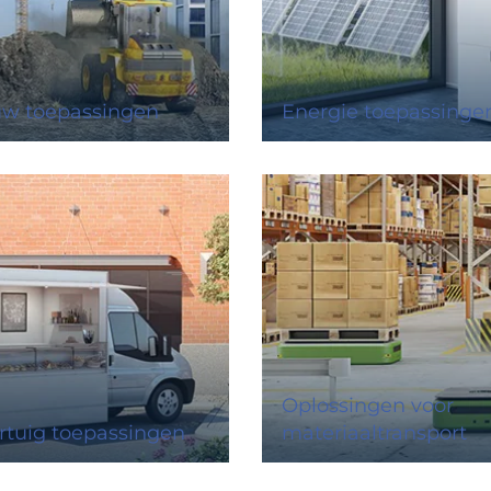
w toepassingen
Energie toepassinge
Oplossingen voor
rtuig toepassingen
materiaaltransport