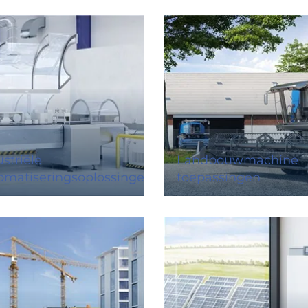
striële
Landbouwmachine
omatiseringsoplossingen
toepassingen