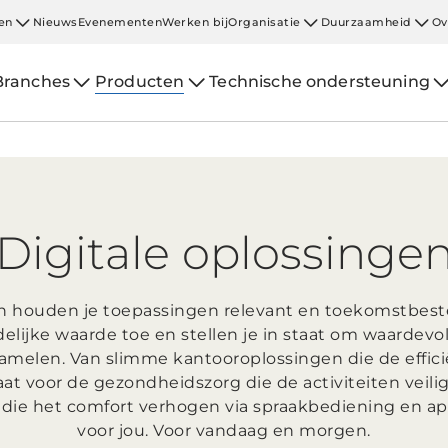
en
Nieuws
Evenementen
Werken bij
Organisatie
Duurzaamheid
Ov
Branches
Producten
Technische ondersteuning
Digitale oplossinge
en houden je toepassingen relevant en toekomstbes
elijke waarde toe en stellen je in staat om waardevo
amelen. Van slimme kantooroplossingen die de effic
t voor de gezondheidszorg die de activiteiten veilig
ie het comfort verhogen via spraakbediening en ap
voor jou. Voor vandaag en morgen.