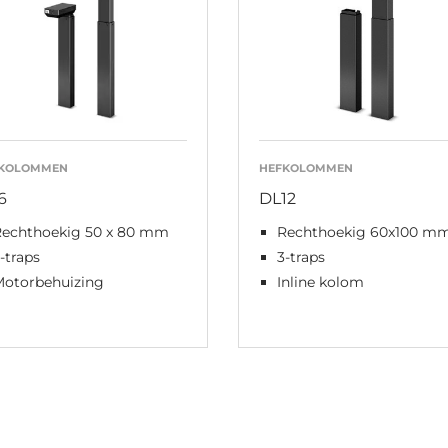
KOLOMMEN
HEFKOLOMMEN
6
DL12
Rechthoekig 50 x 80 mm
Rechthoekig 60x100 m
-traps
3-traps
Motorbehuizing
Inline kolom