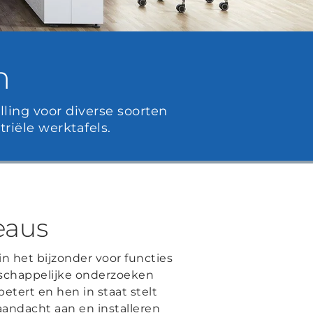
n
ling voor diverse soorten
riële werktafels.
eaus
in het bijzonder voor functies
nschappelijke onderzoeken
tert en hen in staat stelt
aandacht aan en installeren