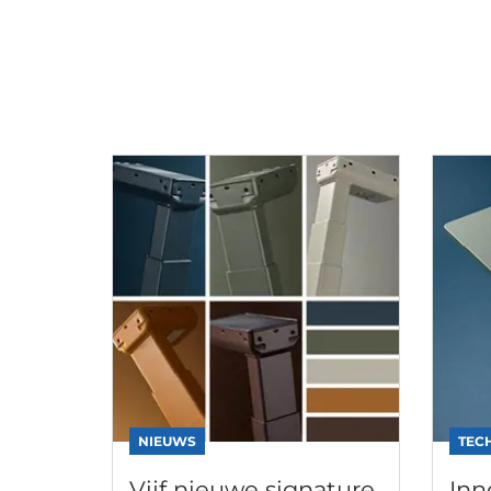
NIEUWS
TEC
Vijf nieuwe signature
Inn