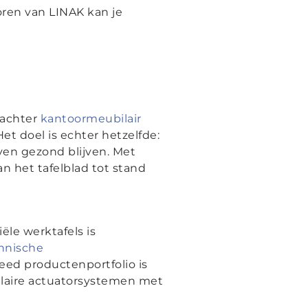
ren van LINAK kan je
 achter
kantoormeubilair
et doel is echter hetzelfde:
en gezond blijven. Met
n het tafelblad tot stand
ële werktafels is
hnische
eed productenportfolio is
ulaire actuatorsystemen met