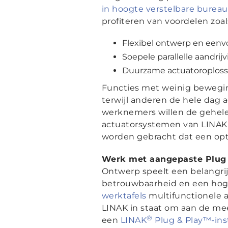
in hoogte verstelbare bureau
profiteren van voordelen zoal
Flexibel ontwerp en eenvo
Soepele parallelle aandrij
Duurzame actuatoroplossi
Functies met weinig bewegin
terwijl anderen de hele dag 
werknemers willen de gehele
actuatorsystemen van LINAK k
worden gebracht dat een opt
Werk met aangepaste Plug 
Ontwerp speelt een belangrijk
betrouwbaarheid en een hoge 
werktafels
multifunctionele a
LINAK in staat om aan de me
®
een
LINAK
Plug & Play™-inst