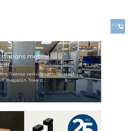
stations met
er...
ons Deense verkoopkantoor, staat
t magazijn. Toen d...