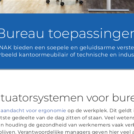
Bureau toepassinge
AK bieden een soepele en geluidsarme verstel
rbeeld kantoormeubilair of technische en indust
actuatorsystemen voor bur
 aandacht voor ergonomie
op de werkplek. Dit geldt 
tste gedeelte van de dag zitten of staan. Veel wete
an houding de gezondheid van werknemers vaak verbe
blijven. Verantwoordelijke managers geven hier veel 