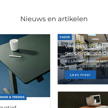
Nieuws en artikelen
CASUS
Verpakkingswerk
geoptimaliseerde 
Bij LINAK Denemarken, 
ergonomie centraal in he
Lees meer
HNIEK & TRENDS
ovatief