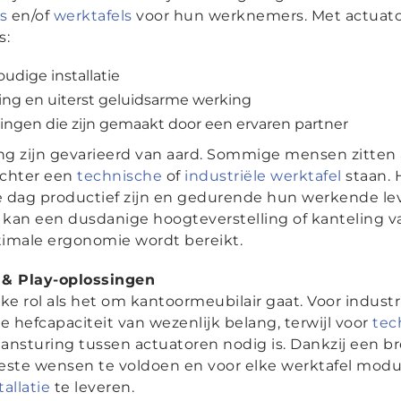
s
en/of
werktafels
voor hun werknemers. Met actuato
s:
udige installatie
ving en uiterst geluidsarme werking
ngen die zijn gemaakt door een ervaren partner
g zijn gevarieerd van aard. Sommige mensen zitten
achter een
technische
of
industriële werktafel
staan. H
 dag productief zijn en gedurende hun werkende lev
an een dusdanige hoogteverstelling of kanteling va
imale ergonomie wordt bereikt.
& Play-oplossingen
e rol als het om kantoormeubilair gaat. Voor industri
hefcapaciteit van wezenlijk belang, terwijl voor
tec
ansturing tussen actuatoren nodig is. Dankzij een br
este wensen te voldoen en voor elke werktafel mod
allatie
te leveren.