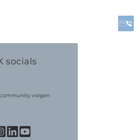
 socials
K community volgen