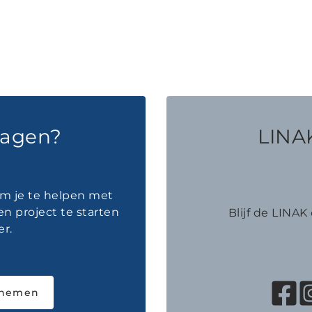
ragen?
LINAK
om je te helpen met
en project te starten
Blijf de LINA
r.
pnemen