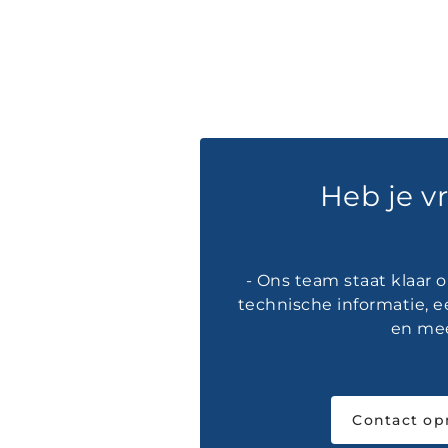
Heb je v
- Ons team staat klaar 
technische informatie, e
en mee
Contact o