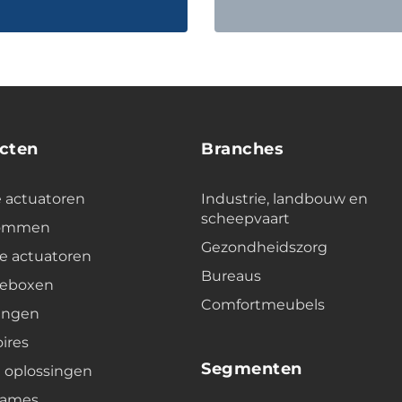
cten
Branches
e actuatoren
Industrie, landbouw en
scheepvaart
lommen
Gezondheidszorg
e actuatoren
Bureaus
leboxen
Comfortmeubels
ingen
ires
Segmenten
e oplossingen
rames