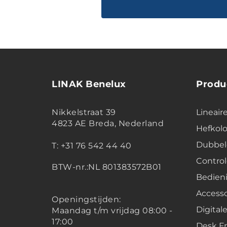
LINAK Benelux
Produ
Nikkelstraat 39
Lineair
4823 AE Breda, Nederland
Hefko
Dubbel
T: +31 76 542 44 40
Contro
BTW-nr.:NL 801383572B01
Bedien
Accesso
Openingstijden:
Digital
Maandag t/m vrijdag 08:00 -
17:00
Desk F