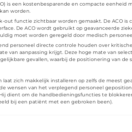
) is een kostenbesparende en compacte eenheid me
 kan worden.
ck-out functie zichtbaar worden gemaakt. De ACO is
rface. De ACO wordt gebruikt op geavanceerde ziek
gvuldig moet worden geregeld door medisch personee
d personeel directe controle houden over kritische p
ate van aanpassing krijgt. Deze hoge mate van selectie
gelijkbare gevallen, waarbij de positionering van de
aat zich makkelijk installeren op zelfs de meest g
ens de wensen van het verplegend personeel gepositio
. Hij dient om de handbedieningsfuncties te blokkeren
beeld bij een patiënt met een gebroken been).