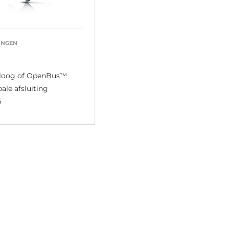
INGEN
loog of OpenBus™
ale afsluiting
6