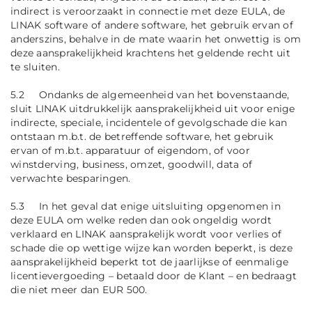
indirect is veroorzaakt in connectie met deze EULA, de
LINAK software of andere software, het gebruik ervan of
anderszins, behalve in de mate waarin het onwettig is om
deze aansprakelijkheid krachtens het geldende recht uit
te sluiten.
5.2 Ondanks de algemeenheid van het bovenstaande,
sluit LINAK uitdrukkelijk aansprakelijkheid uit voor enige
indirecte, speciale, incidentele of gevolgschade die kan
ontstaan m.b.t. de betreffende software, het gebruik
ervan of m.b.t. apparatuur of eigendom, of voor
winstderving, business, omzet, goodwill, data of
verwachte besparingen.
5.3 In het geval dat enige uitsluiting opgenomen in
deze EULA om welke reden dan ook ongeldig wordt
verklaard en LINAK aansprakelijk wordt voor verlies of
schade die op wettige wijze kan worden beperkt, is deze
aansprakelijkheid beperkt tot de jaarlijkse of eenmalige
licentievergoeding – betaald door de Klant – en bedraagt
die niet meer dan EUR 500.