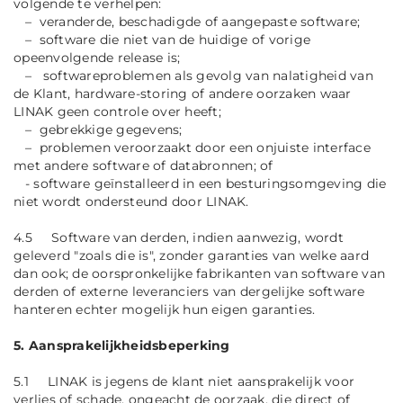
volgende te verhelpen:
– veranderde, beschadigde of aangepaste software;
– software die niet van de huidige of vorige
opeenvolgende release is;
– softwareproblemen als gevolg van nalatigheid van
de Klant, hardware-storing of andere oorzaken waar
LINAK geen controle over heeft;
– gebrekkige gegevens;
– problemen veroorzaakt door een onjuiste interface
met andere software of databronnen; of
- software geïnstalleerd in een besturingsomgeving die
niet wordt ondersteund door LINAK.
4.5 Software van derden, indien aanwezig, wordt
geleverd "zoals die is", zonder garanties van welke aard
dan ook; de oorspronkelijke fabrikanten van software van
derden of externe leveranciers van dergelijke software
hanteren echter mogelijk hun eigen garanties.
5. Aansprakelijkheidsbeperking
5.1 LINAK is jegens de klant niet aansprakelijk voor
verlies of schade, ongeacht de oorzaak, die direct of