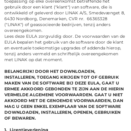
toepassing op elke overeenkomst betreffende het
gebruik door een klant ("klant") van software, die is
ontwikkeld of geleverd door LINAK A/S, Smedevænget 8,
6430 Nordborg, Denemarken, CVR nr. 66365328
("LINAK") of geassocieerde bedrijven, tenzij anders
overeengekomen.
Lees deze EULA zorgvuldig door. De voorwaarden van de
EULA bepalen het gebruik van de software door de klant
en eventuele toekomstige upgrades of addenda hierop,
tenzij anders vermeld en schriftelijk overeengekomen
met LINAK op dat moment.
BELANGRIJK! DOOR HET DOWNLOADEN,
INSTALLEREN, TOEGANG KRIJGEN TOT OF GEBRUIK
MAKEN VAN DE SOFTWARE BIJ DEZE EULA, GAAT U
ERMEE AKKOORD GEBONDEN TE ZIJN AAN DE HIERIN
VERMELDE ALGEMENE VOORWAARDEN. GAAT U NIET
AKKOORD MET DE GENOEMDE VOORWAARDEN, DAN
MAG U GEEN ENKEL EXEMPLAAR VAN DE SOFTWARE
DOWNLOADEN, INSTALLEREN, OPENEN, GEBRUIKEN
OF BEWAREN.
1. Licentieverlening