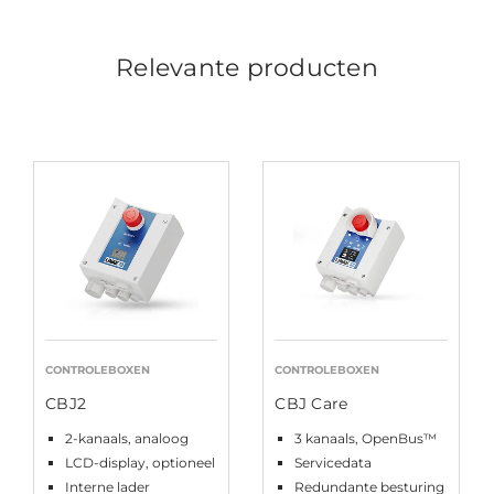
Relevante producten
CONTROLEBOXEN
CONTROLEBOXEN
CBJ2
CBJ Care
2-kanaals, analoog
3 kanaals, OpenBus™
LCD-display, optioneel
Servicedata
Interne lader
Redundante besturing