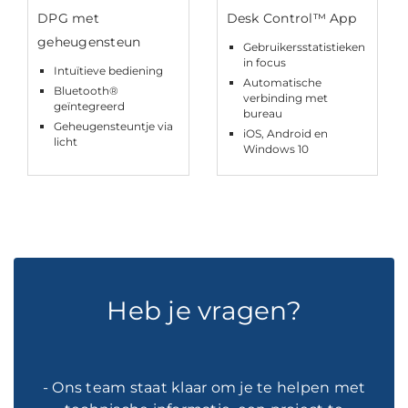
DPG met
Desk Control™ App
geheugensteun
Gebruikersstatistieken
in focus
Intuïtieve bediening
Automatische
Bluetooth®
verbinding met
geïntegreerd
bureau
Geheugensteuntje via
iOS, Android en
licht
Windows 10
Heb je vragen?
- Ons team staat klaar om je te helpen met