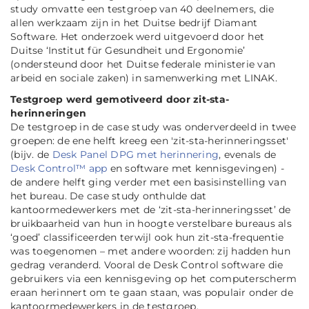
study omvatte een testgroep van 40 deelnemers, die
allen werkzaam zijn in het Duitse bedrijf Diamant
Software. Het onderzoek werd uitgevoerd door het
Duitse ‘Institut für Gesundheit und Ergonomie’
(ondersteund door het Duitse federale ministerie van
arbeid en sociale zaken) in samenwerking met LINAK.
Testgroep werd gemotiveerd door zit-sta-
herinneringen
De testgroep in de case study was onderverdeeld in twee
groepen: de ene helft kreeg een 'zit-sta-herinneringsset'
(bijv. de
Desk Panel DPG met herinnering
, evenals de
Desk Control™ app
en software met kennisgevingen) -
de andere helft ging verder met een basisinstelling van
het bureau. De case study onthulde dat
kantoormedewerkers met de ‘zit-sta-herinneringsset’ de
bruikbaarheid van hun in hoogte verstelbare bureaus als
‘goed’ classificeerden terwijl ook hun zit-sta-frequentie
was toegenomen – met andere woorden: zij hadden hun
gedrag veranderd. Vooral de Desk Control software die
gebruikers via een kennisgeving op het computerscherm
eraan herinnert om te gaan staan, was populair onder de
kantoormedewerkers in de testgroep.