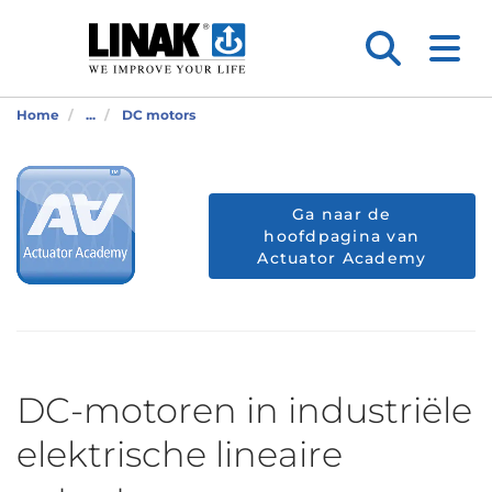
Home
...
DC motors
Ga naar de
hoofdpagina van
Actuator Academy
DC-motoren in industriële
elektrische lineaire