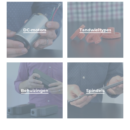
DC-motors
Tandwieltypes
Behuizingen
Spindels