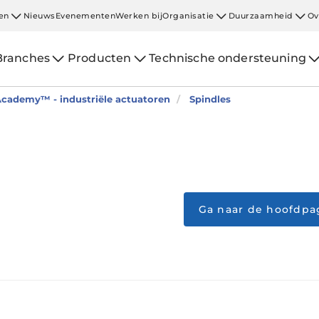
en
Nieuws
Evenementen
Werken bij
Organisatie
Duurzaamheid
Ov
Branches
Producten
Technische ondersteuning
Academy™ - industriële actuatoren
Spindles
Ga naar de hoofdpa