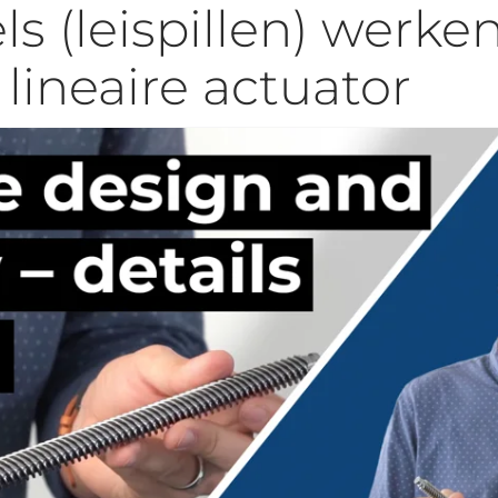
s (leispillen) werke
 lineaire actuator