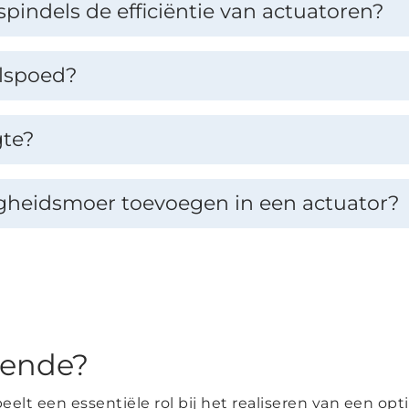
pindels de efficiëntie van actuatoren?
elspoed?
gte?
gheidsmoer toevoegen in een actuator?
gende?
lt een essentiële rol bij het realiseren van een opt