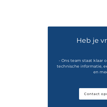
Heb je v
- Ons team staat klaar 
technische informatie, e
en mee
Contact o