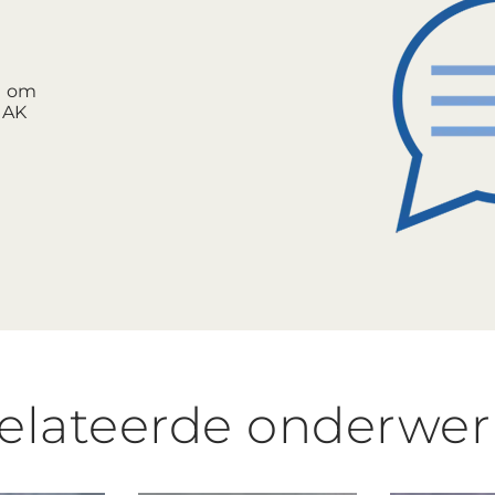
t om
NAK
elateerde onderwe