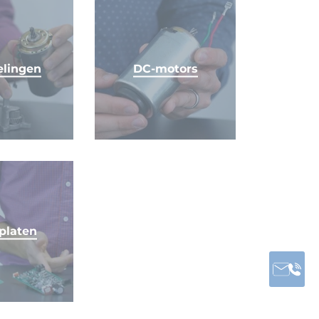
lingen
DC-motors
platen