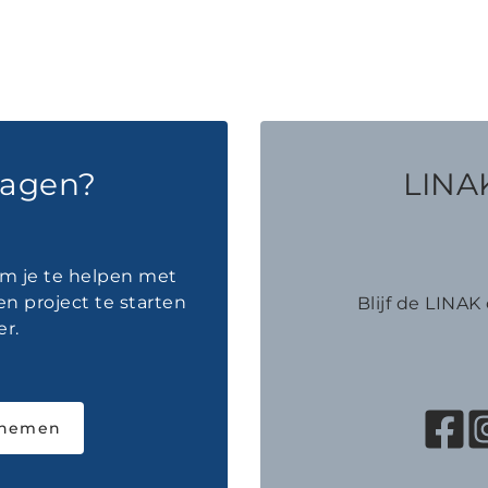
ragen?
LINAK
om je te helpen met
en project te starten
Blijf de LINA
r.
pnemen