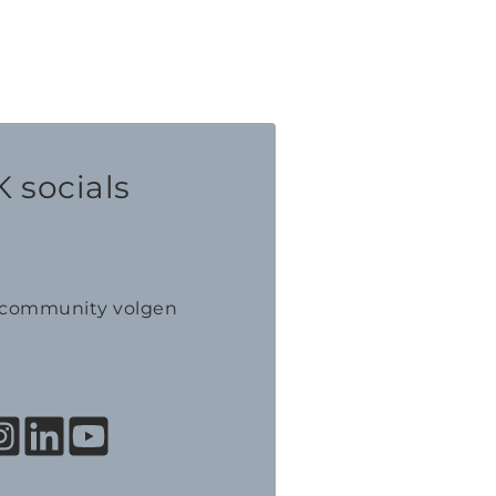
 socials
K community volgen