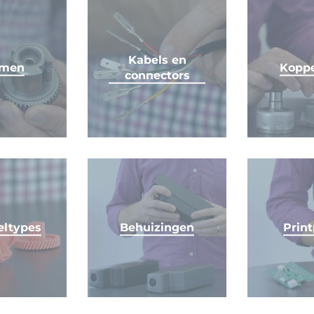
Kabels en
men
Koppe
connectors
eltypes
Behuizingen
Print