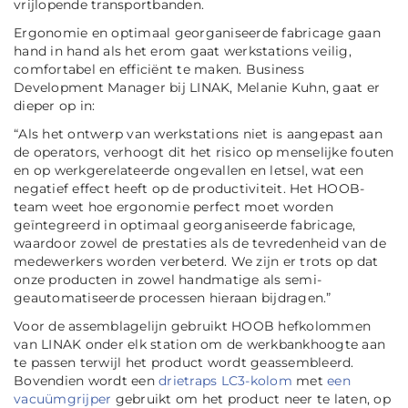
vrijlopende transportbanden.
Ergonomie en optimaal georganiseerde fabricage gaan
hand in hand als het erom gaat werkstations veilig,
comfortabel en efficiënt te maken. Business
Development Manager bij LINAK, Melanie Kuhn, gaat er
dieper op in:
“Als het ontwerp van werkstations niet is aangepast aan
de operators, verhoogt dit het risico op menselijke fouten
en op werkgerelateerde ongevallen en letsel, wat een
negatief effect heeft op de productiviteit. Het HOOB-
team weet hoe ergonomie perfect moet worden
geïntegreerd in optimaal georganiseerde fabricage,
waardoor zowel de prestaties als de tevredenheid van de
medewerkers worden verbeterd. We zijn er trots op dat
onze producten in zowel handmatige als semi-
geautomatiseerde processen hieraan bijdragen.”
Voor de assemblagelijn gebruikt HOOB hefkolommen
van LINAK onder elk station om de werkbankhoogte aan
te passen terwijl het product wordt geassembleerd.
Bovendien wordt een
drietraps LC3-kolom
met
een
vacuümgrijper
gebruikt om het product neer te laten, op