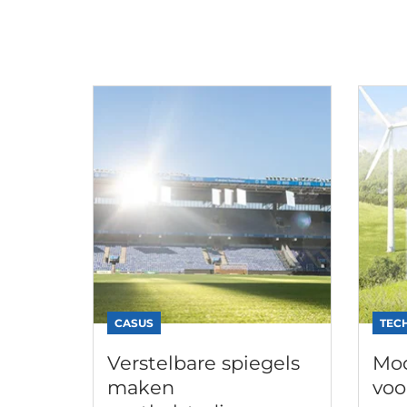
CASUS
TEC
Verstelbare spiegels
Mod
maken
voo