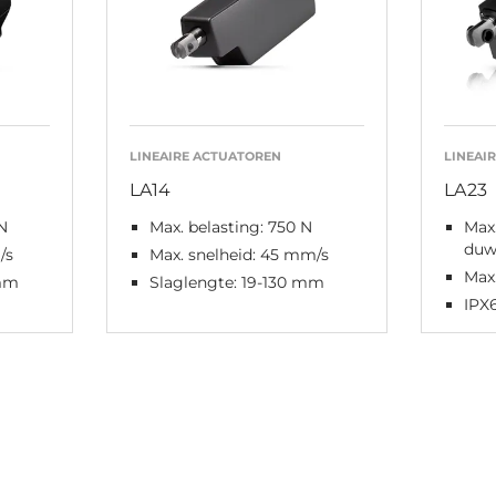
LINEAIRE ACTUATOREN
LINEAI
LA14
LA23
N
Max. belasting: 750 N
Max.
duw
/s
Max. snelheid: 45 mm/s
Max.
 mm
Slaglengte: 19-130 mm
IPX