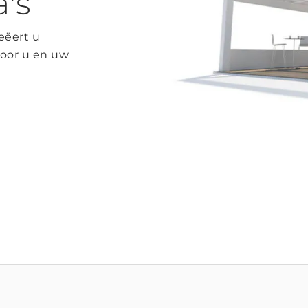
's
eëert u
voor u en uw