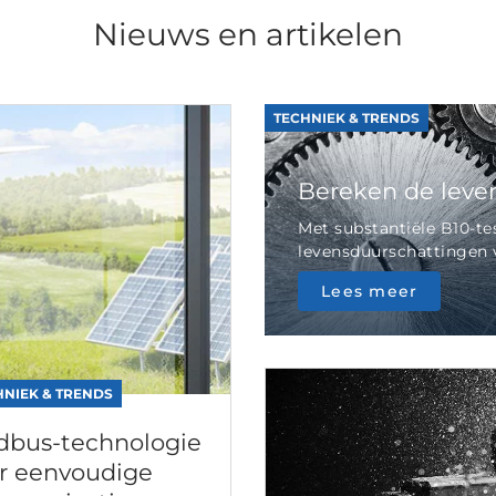
Nieuws en artikelen
TECHNIEK & TRENDS
Bereken de leve
Met substantiële B10-te
levensduurschattingen vo
Lees meer
HNIEK & TRENDS
bus-technologie
r eenvoudige