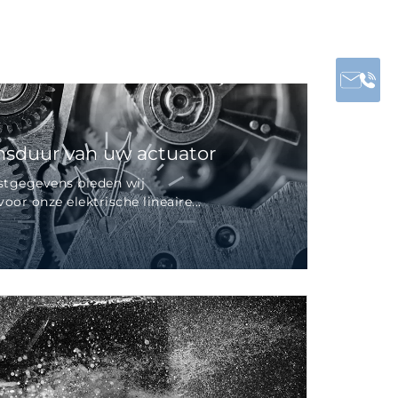
nsduur van uw actuator
stgegevens bieden wij
or onze elektrische lineaire...