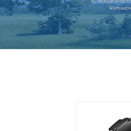
IC-actuatoroplo
klimaatr