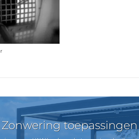
r
Zonwering toepassingen