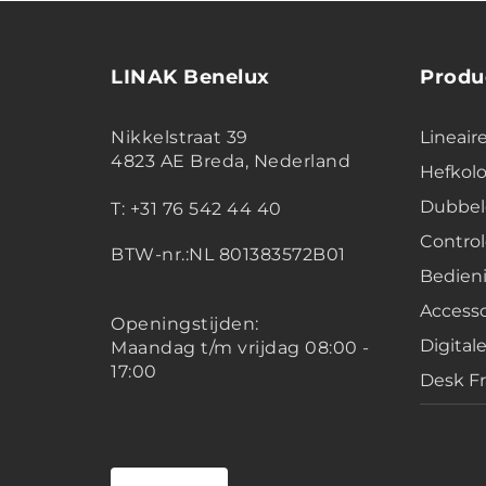
LINAK Benelux
Produ
Nikkelstraat 39
Lineair
4823 AE Breda, Nederland
Hefko
Dubbel
T: +31 76 542 44 40
Contro
BTW-nr.:NL 801383572B01
Bedien
Accesso
Openingstijden:
Digital
Maandag t/m vrijdag 08:00 -
17:00
Desk F