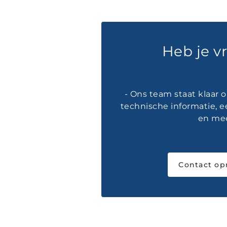
Heb je v
- Ons team staat klaar 
technische informatie, e
en mee
Contact o