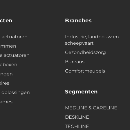
cten
Branches
e actuatoren
Industrie, landbouw en
scheepvaart
lommen
Gezondheidszorg
e actuatoren
Bureaus
leboxen
Comfortmeubels
ingen
ires
Segmenten
e oplossingen
rames
MEDLINE & CARELINE
DESKLINE
TECHLINE