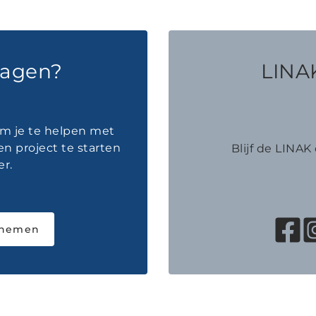
ragen?
LINAK
om je te helpen met
en project te starten
Blijf de LINA
r.
pnemen