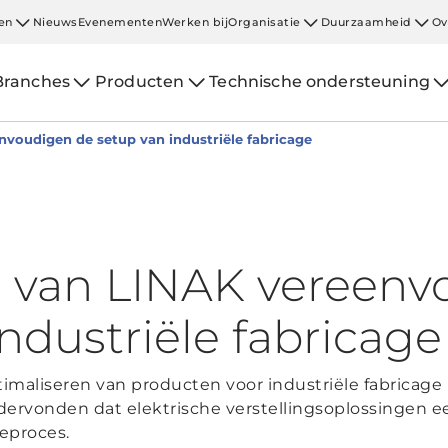
en
Nieuws
Evenementen
Werken bij
Organisatie
Duurzaamheid
Ov
Branches
Producten
Technische ondersteuning
voudigen de setup van industriële fabricage
 van LINAK vereenv
ndustriële fabricage
aliseren van producten voor industriële fabricage 
rvonden dat elektrische verstellingsoplossingen ee
eproces.