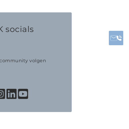
 socials
K community volgen