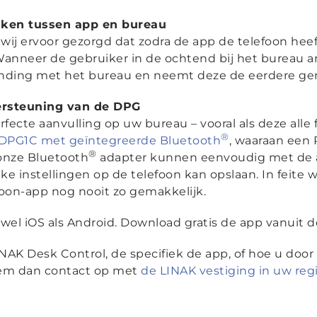
ken tussen app en bureau
 wij ervoor gezorgd dat zodra de app de telefoon hee
anneer de gebruiker in de ochtend bij het bureau ar
nding met het bureau en neemt deze de eerdere ger
ersteuning van de DPG
fecte aanvulling op uw bureau – vooral als deze alle 
®
DPG1C met geïntegreerde Bluetooth
, waaraan een
®
onze Bluetooth
adapter kunnen eenvoudig met de 
ke instellingen op de telefoon kan opslaan. In feite w
oon-app nog nooit zo gemakkelijk.
owel iOS als Android. Download gratis de app vanuit 
INAK Desk Control, de specifiek de app, of hoe u door
eem dan contact op met
de LINAK vestiging in uw reg