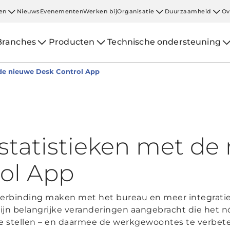
en
Nieuws
Evenementen
Werken bij
Organisatie
Duurzaamheid
Ov
Branches
Producten
Technische ondersteuning
 de nieuwe Desk Control App
statistieken met de
ol App
erbinding maken met het bureau en meer integratie v
jn belangrijke veranderingen aangebracht die het 
n te stellen – en daarmee de werkgewoontes te verbet