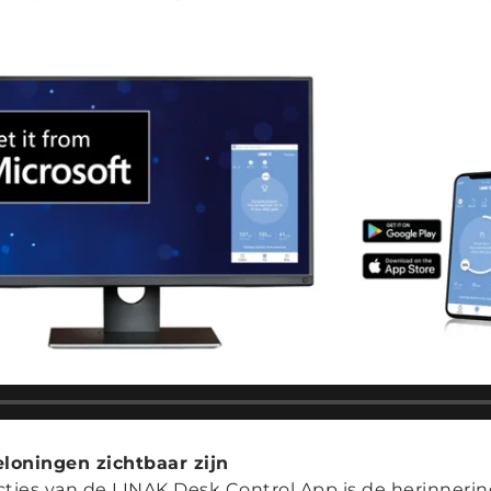
loningen zichtbaar zijn
cties van de LINAK Desk Control App is de herinneri