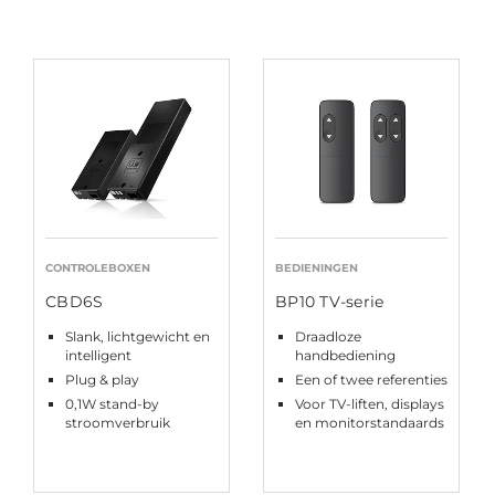
CONTROLEBOXEN
BEDIENINGEN
CBD6S
BP10 TV-serie
Slank, lichtgewicht en
Draadloze
intelligent
handbediening
Plug & play
Een of twee referenties
0,1W stand-by
Voor TV-liften, displays
stroomverbruik
en monitorstandaards