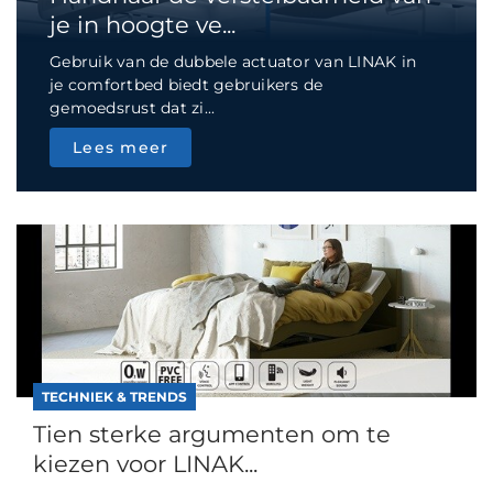
je in hoogte ve...
Gebruik van de dubbele actuator van LINAK in
je comfortbed biedt gebruikers de
gemoedsrust dat zi...
Lees meer
TECHNIEK & TRENDS
Tien sterke argumenten om te
kiezen voor LINAK...