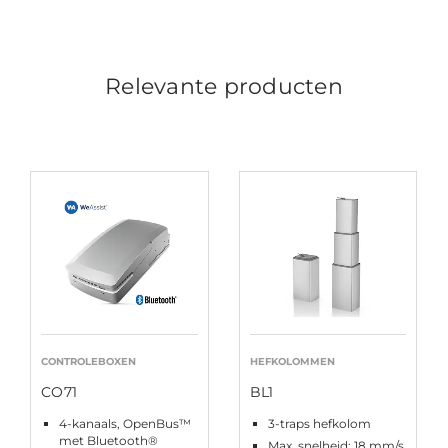
Relevante producten
CONTROLEBOXEN
HEFKOLOMMEN
CO71
BL1
4-kanaals, OpenBus™
3-traps hefkolom
met Bluetooth®
Max. snelheid: 18 mm/s