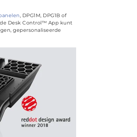
panelen
, DPG1M, DPG1B of
 de Desk Control™ App kunt
ngen, gepersonaliseerde