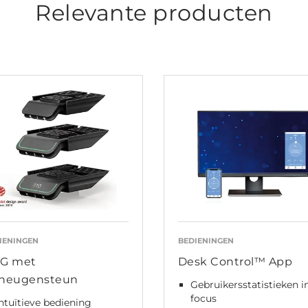
Relevante producten
IENINGEN
BEDIENINGEN
G met
Desk Control™ App
heugensteun
Gebruikersstatistieken i
focus
ntuïtieve bediening