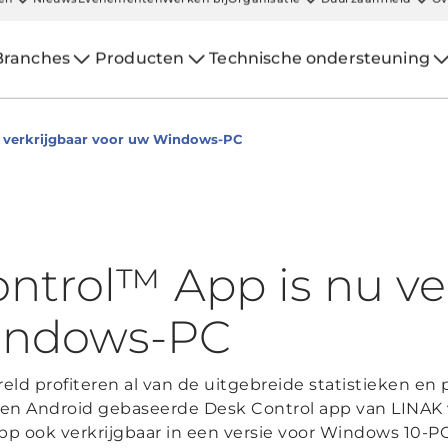
en
Nieuws
Evenementen
Werken bij
Organisatie
Duurzaamheid
Ov
Branches
Producten
Technische ondersteuning
 verkrijgbaar voor uw Windows-PC
ntrol™ App is nu ve
indows-PC
reld profiteren al van de uitgebreide statistieken en 
S en Android gebaseerde Desk Control app van LINAK 
pp ook verkrijgbaar in een versie voor Windows 10-PC