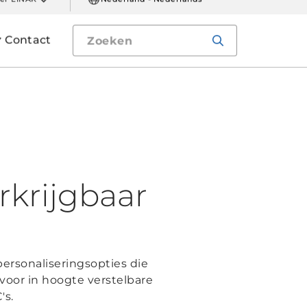
er LINAK
Nederland - Nederlands
Contact
rkrijgbaar
personaliseringsopties die
voor in hoogte verstelbare
's.