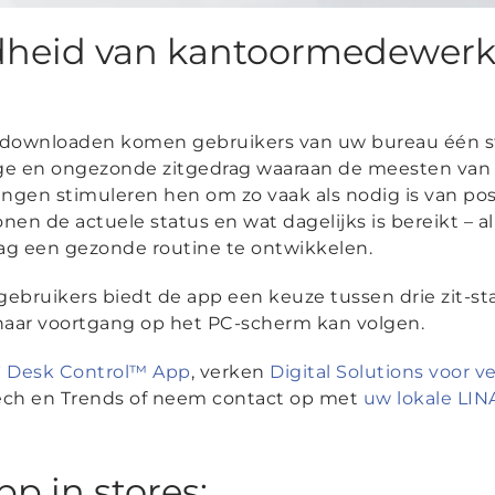
dheid van kantoormedewerke
 downloaden komen gebruikers van uw bureau één sta
ge en ongezonde zitgedrag waaraan de meesten van 
ingen stimuleren hen om zo vaak als nodig is van pos
onen de actuele status en wat dagelijks is bereikt – 
g een gezonde routine te ontwikkelen.
gebruikers biedt de app een keuze tussen drie zit-s
f haar voortgang op het PC-scherm kan volgen.
®
Desk Control™ App
, verken
Digital Solutions voor 
ech en Trends of neem contact op met
uw lokale LIN
p in stores: