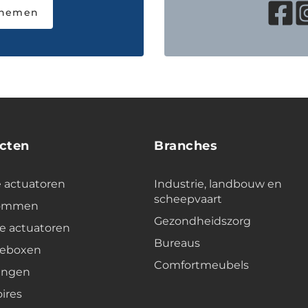
pnemen
cten
Branches
e actuatoren
Industrie, landbouw en
scheepvaart
lommen
Gezondheidszorg
e actuatoren
Bureaus
leboxen
Comfortmeubels
ingen
ires