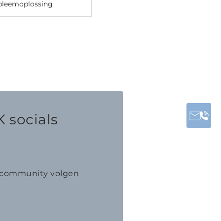
bleemoplossing
 socials
K community volgen