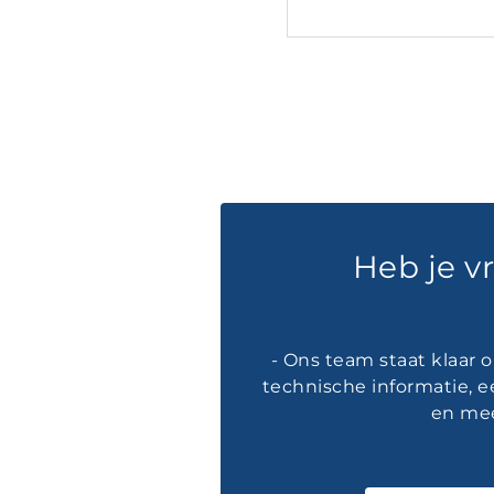
Heb je v
- Ons team staat klaar 
technische informatie, e
en mee