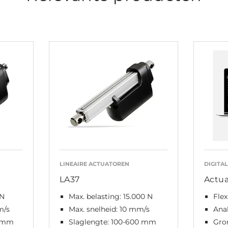
LINEAIRE ACTUATOREN
DIGITA
LA37
Actu
 N
Max. belasting: 15.000 N
Flex
m/s
Max. snelheid: 10 mm/s
Anal
0 mm
Slaglengte: 100-600 mm
Gro