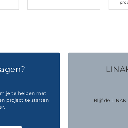
pro
ragen?
LINAK
om je te helpen met
en project te starten
Blijf de LINA
r.