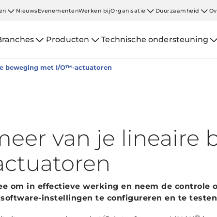
en
Nieuws
Evenementen
Werken bij
Organisatie
Duurzaamheid
Ov
Branches
Producten
Technische ondersteuning
ire beweging met I/O™-actuatoren
eer van je lineaire
actuatoren
ee om in effectieve werking en neem de controle o
m software-instellingen te configureren en te teste
®