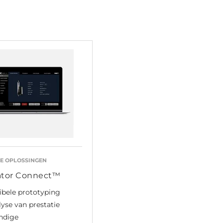
LE OPLOSSINGEN
ator Connect™
ibele prototyping
yse van prestatie
ndige