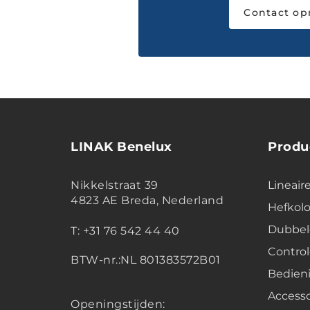
Contact o
LINAK Benelux
Produ
Nikkelstraat 39
Lineair
4823 AE Breda, Nederland
Hefko
Dubbel
T: +31 76 542 44 40
Contro
BTW-nr.:NL 801383572B01
Bedien
Accesso
Openingstijden: