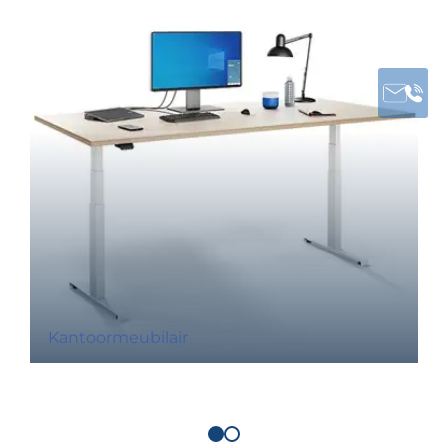
Kantoormeubilair