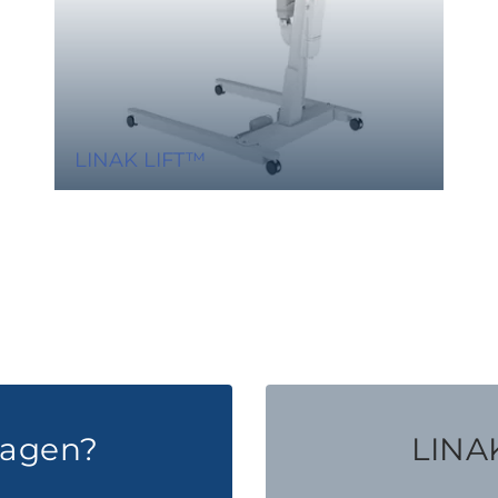
LINAK LIFT™
ragen?
LINAK