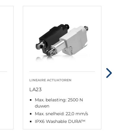
LINEAIRE ACTUATOREN
LINEAIRE 
LA23
LA20
Max. belasting: 2500 N
Max. be
duwen
Max. s
Max. snelheid: 22,0 mm/s
IPX6
IPX6 Washable DURA™