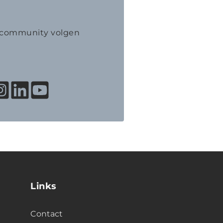
K community volgen
Links
Contact