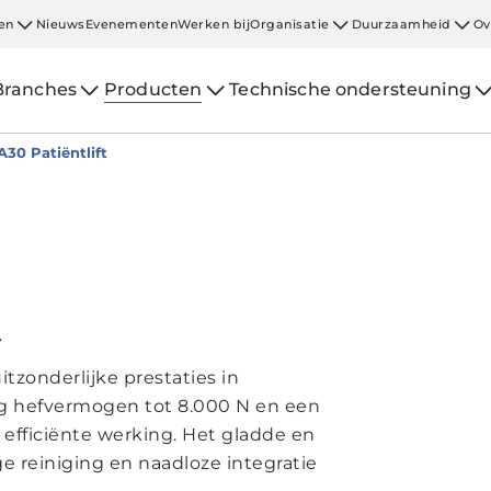
en
Nieuws
Evenementen
Werken bij
Organisatie
Duurzaamheid
Ov
Branches
Producten
Technische ondersteuning
A30 Patiëntlift
t
tzonderlijke prestaties in
ig hefvermogen tot 8.000 N en een
n efficiënte werking. Het gladde en
 reiniging en naadloze integratie