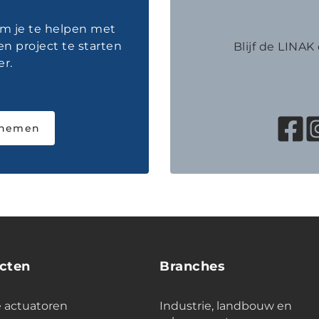
om je te helpen met
en project te starten
Blijf de LINA
r.
pnemen
cten
Branches
e actuatoren
Industrie, landbouw en