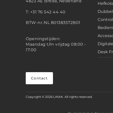
4823 AE Breda, Nederland
Hefko
Dubbel
T: +31 76 542 44 40
Contro
BTW-nr.:NL 801383572B01
Bedien
Accesso
Openingstijden:
Digital
Maandag t/m vrijdag 08:00 -
17:00
Desk F
Contact
Copyright © 2026 LINAK. All rights reserved.