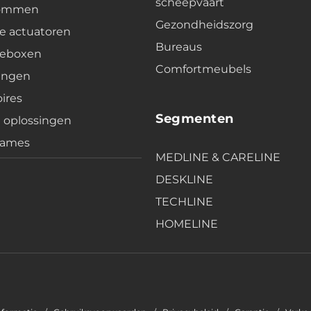
scheepvaart
lommen
Gezondheidszorg
e actuatoren
Bureaus
leboxen
Comfortmeubels
ingen
ires
Segmenten
e oplossingen
rames
MEDLINE & CARELINE
DESKLINE
TECHLINE
HOMELINE