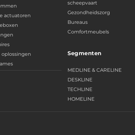
scheepvaart
lommen
Gezondheidszorg
e actuatoren
Bureaus
leboxen
Comfortmeubels
ingen
ires
Segmenten
e oplossingen
rames
MEDLINE & CARELINE
DESKLINE
TECHLINE
HOMELINE