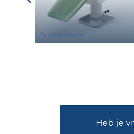
Tandartsstoelen
Heb je v