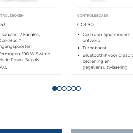
TROLEBOXEN
CONTROLEBOXEN
53
COL50
 kanalen, 2 kanalen,
Gestroomlijnd modern
OpenBus™-
ontwerp
ingangspoorten
Turboboost
Vermogen: 190 W Switch
Bluetooth® voor draadl
Mode Power Supply
bediening en
IPX6
gegevensuitwisseling