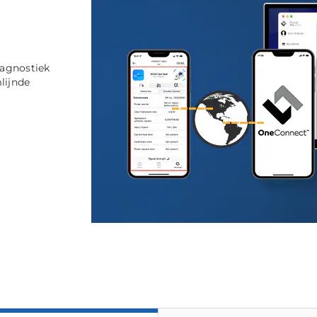
agnostiek
lijnde