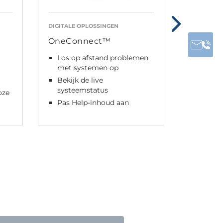
DIGITALE OPLOSSINGEN
CONTROLE
OneConnect™
CA63
Los op afstand problemen
analog
met systemen op
contro
en dra
Bekijk de live
systeemstatus
Vermo
oze
Mode 
Pas Help-inhoud aan
IPX6 