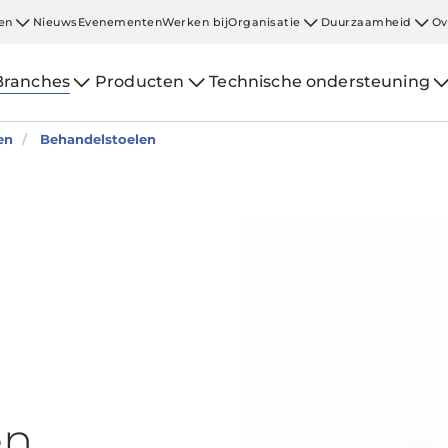
en
Nieuws
Evenementen
Werken bij
Organisatie
Duurzaamheid
Ov
Branches
Producten
Technische ondersteuning
en
Behandelstoelen
en