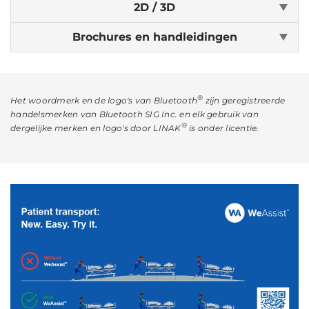
2D / 3D
Brochures en handleidingen
®
Het woordmerk en de logo's van Bluetooth
zijn geregistreerde
handelsmerken van Bluetooth SIG Inc. en elk gebruik van
®
dergelijke merken en logo's door LINAK
is onder licentie.