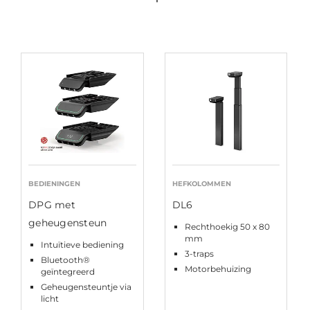
BEDIENINGEN
HEFKOLOMMEN
DPG met
DL6
geheugensteun
Rechthoekig 50 x 80
mm
Intuïtieve bediening
3-traps
Bluetooth®
Motorbehuizing
geïntegreerd
Geheugensteuntje via
licht