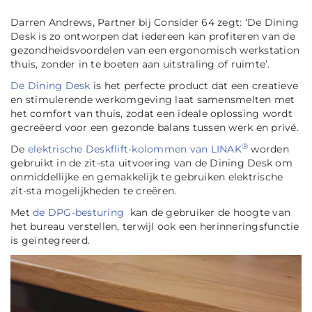
Darren Andrews, Partner bij Consider 64 zegt:
‘De Dining
Desk is zo ontworpen dat iedereen kan profiteren van de
gezondheidsvoordelen van een
ergonomisch werkstation
thuis, zonder in te boeten aan uitstraling of ruimte’
.
De Dining Desk
is het perfecte product dat een creatieve
en stimulerende werkomgeving laat samensmelten met
het comfort van thuis, zodat een ideale oplossing wordt
gecreëerd voor een gezonde balans tussen werk en privé.
®
De
elektrische Deskflift-kolommen van LINAK
worden
gebruikt in de zit-sta uitvoering van de Dining Desk om
onmiddellijke en gemakkelijk te gebruiken elektrische
zit-sta mogelijkheden te creëren.
Met
de DPG-besturing
kan de gebruiker de hoogte van
het bureau verstellen, terwijl ook een herinneringsfunctie
is geïntegreerd.