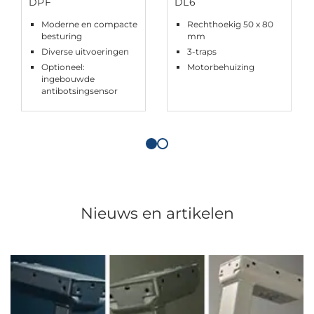
DPF
DL6
Moderne en compacte
Rechthoekig 50 x 80
besturing
mm
Diverse uitvoeringen
3-traps
Optioneel:
Motorbehuizing
ingebouwde
antibotsingsensor
Nieuws en artikelen