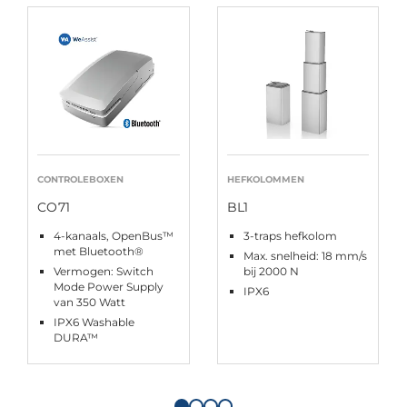
CONTROLEBOXEN
HEFKOLOMMEN
CO71
BL1
4-kanaals, OpenBus™
3-traps hefkolom
met Bluetooth®
Max. snelheid: 18 mm/s
Vermogen: Switch
bij 2000 N
Mode Power Supply
IPX6
van 350 Watt
IPX6 Washable
DURA™