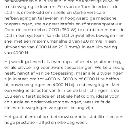
hefkolommen die in staat zijn om de krachtige duw- of
trekbeweging te leveren. Een van de ‘familieleden’ – de
LC3
– is ontwikkeld om snelle en sterke verticale
hefbewegingen te leveren in hoogwaardige medische
toepassingen, zoals operatietafels en röntgenapparatuur.
Door de controlebox CO71 (350 W) te combineren met de
LC3 in een systeem, kan de LC3 vrijwel alles bewegen – en
snel met een maximumsnelheid van 18,0 mm/s in een
uitvoering van 6000 N en 29,0 mm/s in een uitvoering
van 4000 N.
Hij wordt geleverd als tweetraps- of drietrapsuitvoering,
en als uitvoering voor zware toepassingen. Welke u nodig
heeft, hangt af van de toepassing, maar alle uitvoeringen
zijn in staat om tot 4000 N, 5000 N of 6000 N te heffen
bij duwbewegingen en 4000 N bij trekbewegingen. Met
een veiligheidsfactor van 5 in beide lastrichtingen is de
LC3 een uiterst solide en stabiele hefkolom, ideaal voor
chirurgie en onderzoeksomgevingen, waar zelfs de
kleinste bewegingen van groot belang zijn.
Het gaat allemaal om betrouwbaarheid, stabiliteit en een
hoge prestatie – altijd en elke dag weer.