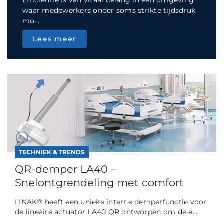
Efficiëntie is van vitaal belang in een omgeving
waar medewerkers onder soms strikte tijdsdruk
mo...
Lees meer
TECHNIEK & TRENDS
QR-demper LA40 –
Snelontgrendeling met comfort
LINAK® heeft een unieke interne demperfunctie voor
de lineaire actuator LA40 QR ontworpen om de e...