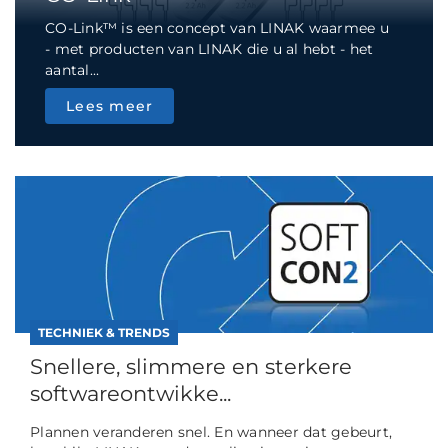
CO-Link™ is een concept van LINAK waarmee u
- met producten van LINAK die u al hebt - het
aantal...
Lees meer
TECHNIEK & TRENDS
Snellere, slimmere en sterkere
softwareontwikke...
Plannen veranderen snel. En wanneer dat gebeurt,