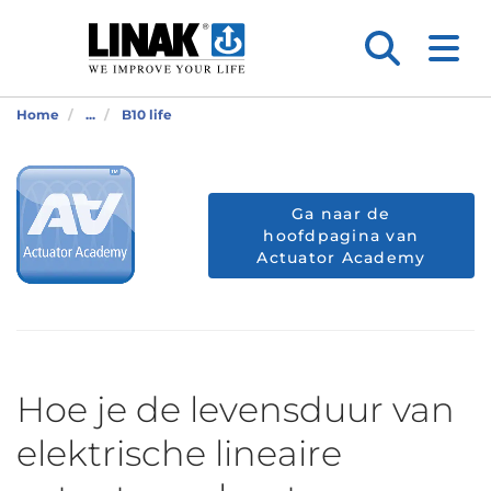
Home
...
B10 life
Ga naar de
hoofdpagina van
Actuator Academy
Hoe je de levensduur van
elektrische lineaire