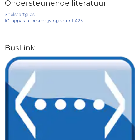
Ondersteunende literatuur
Snelstartgids
IO-apparaatbeschrijving voor LA25
BusLink