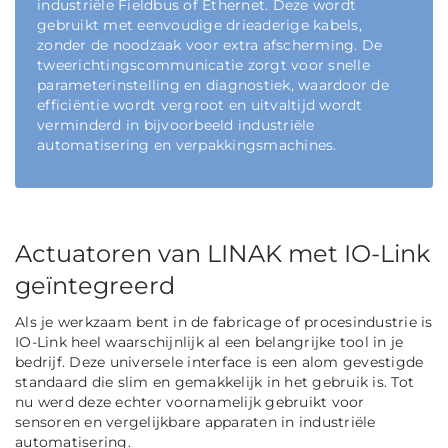
industriële Fieldbus of Ethernet. Deze wordt
gebruikt met eenvoudige drieaderige kabels,
zonder de noodzaak voor extra afscherming. De
tweerichtingscommunicatie zorgt voor snelle
parameterinstelling en diagnostiek, waardoor de
efficiëntie wordt vergroot en uitvaltijd wordt
verminderd in bijvoorbeeld industriële
automatisering en verpakkingsmachines.
Actuatoren van LINAK met IO-Link
geïntegreerd
Als je werkzaam bent in de fabricage of procesindustrie is
IO-Link heel waarschijnlijk al een belangrijke tool in je
bedrijf. Deze universele interface is een alom gevestigde
standaard die slim en gemakkelijk in het gebruik is. Tot
nu werd deze echter voornamelijk gebruikt voor
sensoren en vergelijkbare apparaten in industriële
automatisering.