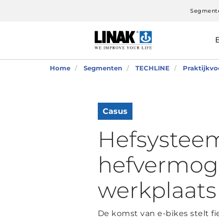
Segment
Home
Segmenten
TECHLINE
Praktijkv
Casus
Hefsysteem
hefvermog
werkplaats
De komst van e-bikes stelt f