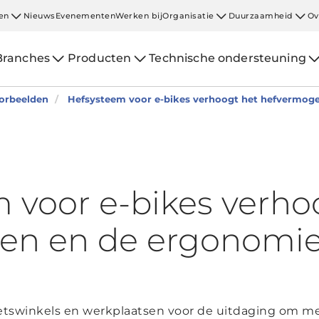
en
Nieuws
Evenementen
Werken bij
Organisatie
Duurzaamheid
Ov
Branches
Producten
Technische ondersteuning
oorbeelden
Hefsysteem voor e-bikes verhoogt het hefvermoge
 voor e-bikes verho
en en de ergonomie
ietswinkels en werkplaatsen voor de uitdaging om me