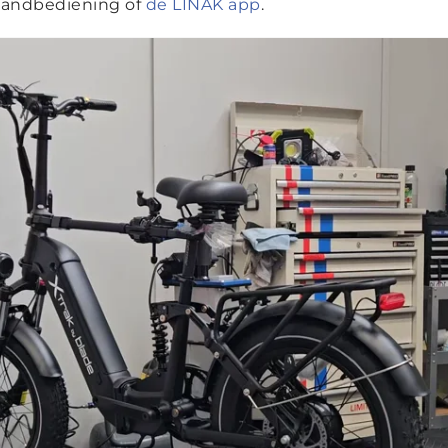
handbediening of
de LINAK app
.