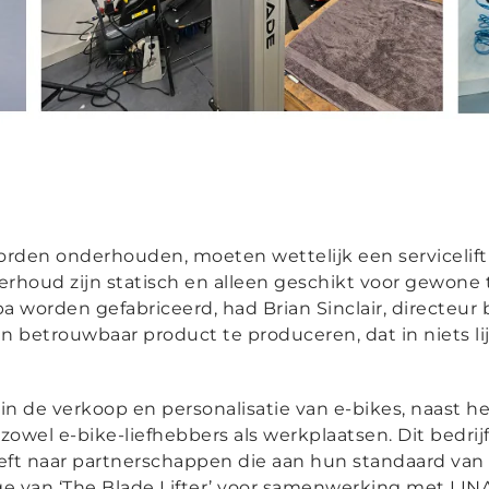
rden onderhouden, moeten wettelijk een servicelift
erhoud zijn statisch en alleen geschikt voor gewone 
a worden gefabriceerd, had Brian Sinclair, directeur 
 betrouwbaar product te produceren, dat in niets lij
in de verkoop en personalisatie van e-bikes, naast h
owel e-bike-liefhebbers als werkplaatsen. Dit bedrijf
eeft naar partnerschappen die aan hun standaard va
age van ‘The Blade Lifter’ voor samenwerking met LIN