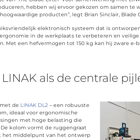
troduceren, hebben wij ervoor gekozen om samen te
gwaardige producten”, legt Brian Sinclair, Blade C
ruiksvriendelijk elektronisch systeem dat is ontworp
 ergonomie in de werkplaats te verbeteren en veilig
. Met een hefvermogen tot 150 kg kan hij zware e-b
INAK als de centrale pijl
t met de
LINAK DL2
– een robuuste
om, ideaal voor ergonomische
ssingen met hoge belasting die
en. De kolom vormt de ruggengraat
t het middelpunt van het ontwerp