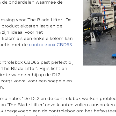
n de onderdelen waarmee de
ssing voor ‘The Blade Lifter’. De
e productiekosten laag en de
ijn ideaal voor het
 kolom als één enkele kolom kan
bel is met de
controlebox CBD6S
ontrolebox CBD6S past perfect bij
The Blade Lifter’. Hij is licht en
uimte wanneer hij op de DL2-
orgt vooral voor een soepele en
m.
 combinatie: “De DL2 en de controlebox werken problee
 ‘The Blade Lifter’ onze klanten zullen aanspreken.
K toegevoegd aan de controlebox om het hefsyste