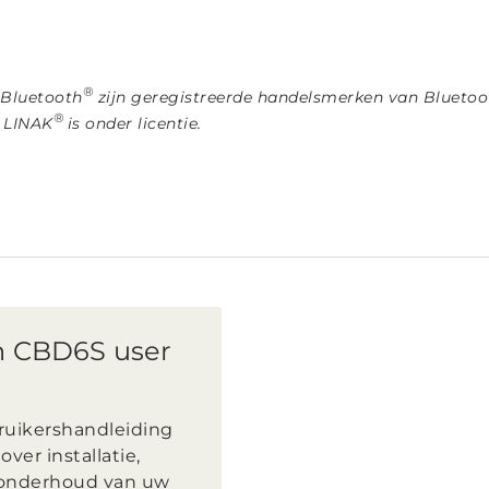
®
 Bluetooth
zijn geregistreerde handelsmerken van Bluetoot
®
r LINAK
is onder licentie.
h CBD6S user
ruikershandleiding
 over installatie,
 onderhoud van uw