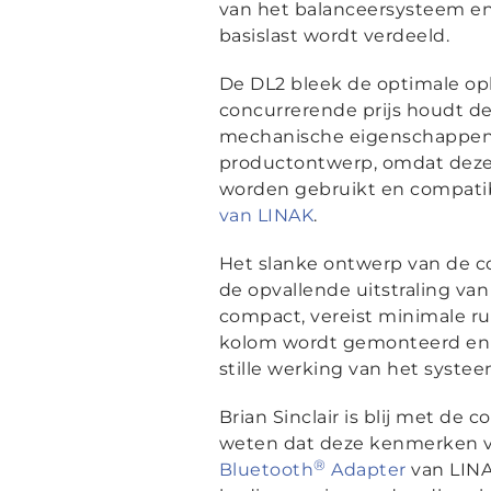
van het balanceersysteem e
basislast wordt verdeeld.
De DL2 bleek de optimale oplo
concurrerende prijs houdt d
mechanische eigenschappen z
productontwerp, omdat deze
worden gebruikt en compati
van LINAK
.
Het slanke ontwerp van de c
de opvallende uitstraling van ‘
compact, vereist minimale r
kolom wordt gemonteerd en z
stille werking van het systee
Brian Sinclair is blij met de
weten dat deze kenmerken van
®
Bluetooth
Adapter
van LINA