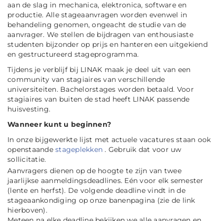
aan de slag in mechanica, elektronica, software en
productie. Alle stageaanvragen worden evenwel in
behandeling genomen, ongeacht de studie van de
aanvrager. We stellen de bijdragen van enthousiaste
studenten bijzonder op prijs en hanteren een uitgekiend
en gestructureerd stageprogramma.
Tijdens je verblijf bij LINAK maak je deel uit van een
community van stagiaires van verschillende
universiteiten. Bachelorstages worden betaald. Voor
stagiaires van buiten de stad heeft LINAK passende
huisvesting.
Wanneer kunt u beginnen?
In onze bijgewerkte lijst met actuele vacatures staan ook
openstaande
stageplekken
. Gebruik dat voor uw
sollicitatie.
Aanvragers dienen op de hoogte te zijn van twee
jaarlijkse aanmeldingsdeadlines. Eén voor elk semester
(lente en herfst). De volgende deadline vindt in de
stageaankondiging op onze banenpagina (zie de link
hierboven).
Meteen na elke deadline bekijken we alle aanvragen en