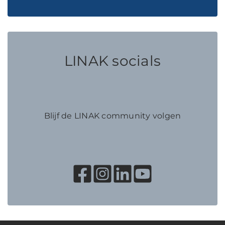
LINAK socials
Blijf de LINAK community volgen