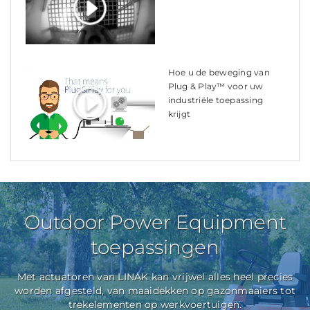
Hoe u de beweging van
Plug & Play™ voor uw
industriële toepassing
krijgt
Outdoor Power Equipment
toepassingen
Met actuatoren van LINAK kan vrijwel alles heel precies
worden afgesteld, van maaidekken op gazonmaaiers tot
trekelementen op werkvoertuigen.