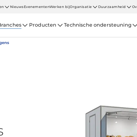
en
Nieuws
Evenementen
Werken bij
Organisatie
Duurzaamheid
Ov
Branches
Producten
Technische ondersteuning
gens
s