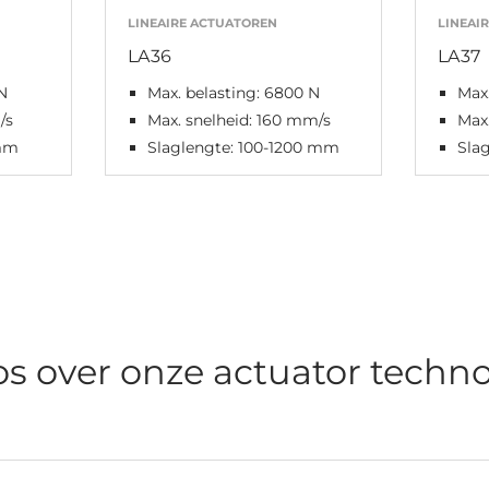
LINEAIRE ACTUATOREN
LINEAI
LA36
LA37
N
Max. belasting: 6800 N
Max.
/s
Max. snelheid: 160 mm/s
Max.
 mm
Slaglengte: 100-1200 mm
Sla
os over onze actuator techno