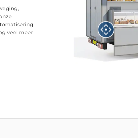
weging,
 onze
utomatisering
nog veel meer