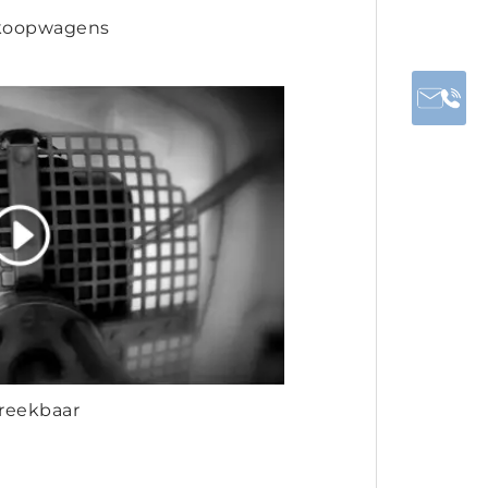
erkoopwagens
reekbaar