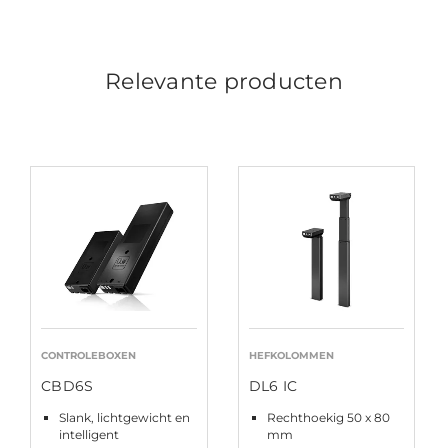
Relevante producten
CONTROLEBOXEN
HEFKOLOMMEN
CBD6S
DL6 IC
Slank, lichtgewicht en
Rechthoekig 50 x 80
intelligent
mm