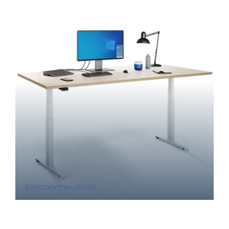
Kantoormeubilair