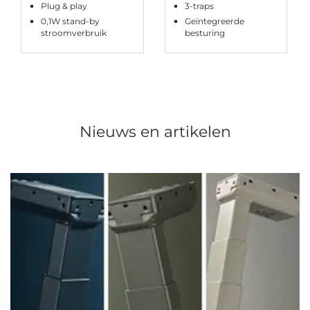
Plug & play
3-traps
0,1W stand-by
Geïntegreerde
stroomverbruik
besturing
Nieuws en artikelen