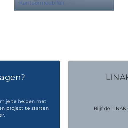
Kantoormeubilair
ragen?
LINAK
om je te helpen met
en project te starten
Blijf de LINA
r.