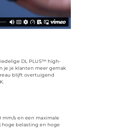
riedelige DL PLUS™ high-
an je je klanten meer gemak
eau blijft overtuigend
K.
80 mm/s en een maximale
ij hoge belasting en hoge