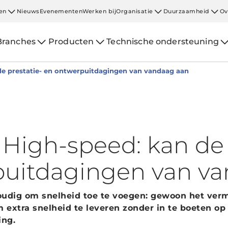
en
Nieuws
Evenementen
Werken bij
Organisatie
Duurzaamheid
Ov
Branches
Producten
Technische ondersteuning
e prestatie- en ontwerpuitdagingen van vandaag aan
igh-speed: kan de 
puitdagingen van v
nvoudig om snelheid toe te voegen: gewoon het ve
extra snelheid te leveren zonder in te boeten op 
ing.