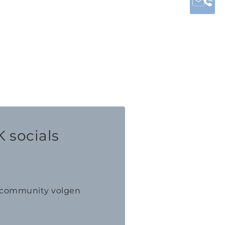
 socials
K community volgen