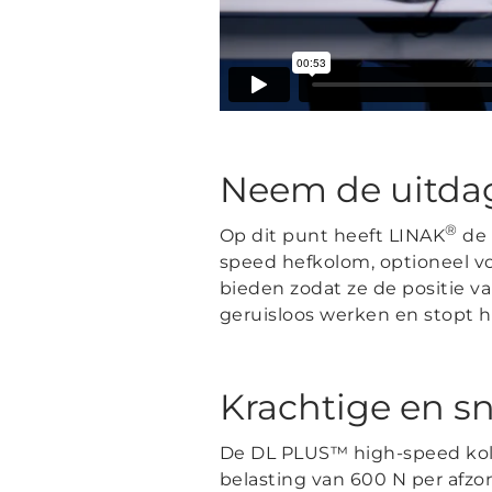
Neem de uitda
®
Op dit punt heeft LINAK
de 
speed hefkolom, optioneel v
bieden zodat ze de positie v
geruisloos werken en stopt h
Krachtige en sn
De DL PLUS™ high-speed kol
belasting van 600 N per afzon