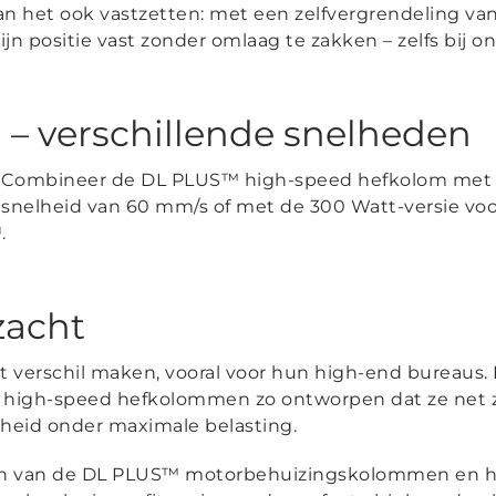
 kan het ook vastzetten: met een zelfvergrendeling 
jn positie vast zonder omlaag te zakken – zelfs bij on
 – verschillende snelheden
? Combineer de DL PLUS™ high-speed hefkolom met 
snelheid van 60 mm/s of met de 300 Watt-versie voor
™
.
zacht
et verschil maken, vooral voor hun high-end bureaus
high-speed hefkolommen zo ontworpen dat ze net zo
elheid onder maximale belasting.
en van de DL PLUS™ motorbehuizingskolommen en h