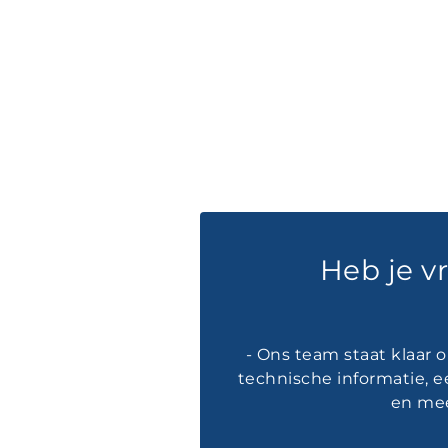
Heb je v
- Ons team staat klaar 
technische informatie, e
en mee