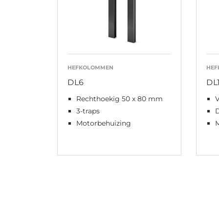
HEFKOLOMMEN
HEF
DL6
DL
Rechthoekig 50 x 80 mm
3-traps
D
Motorbehuizing