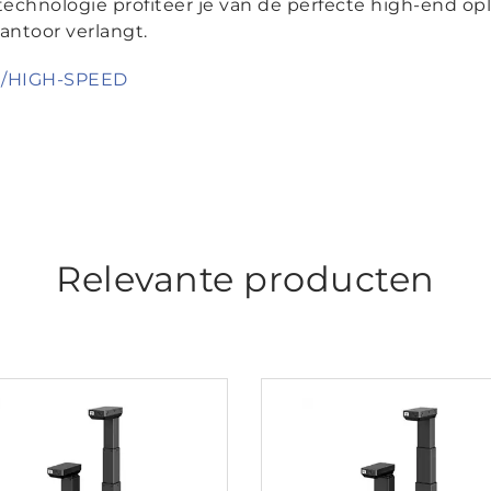
chnologie profiteer je van de perfecte high-end opl
antoor verlangt.
/HIGH-SPEED
Relevante producten