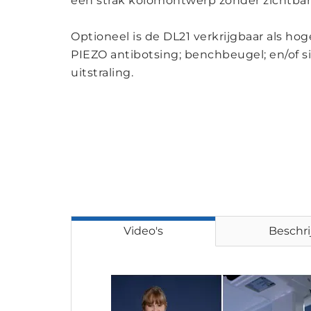
een strak kolomontwerp zonder zichtbare
Optioneel is de DL21 verkrijgbaar als ho
PIEZO antibotsing; benchbeugel; en/of s
uitstraling.
Video's
Beschri