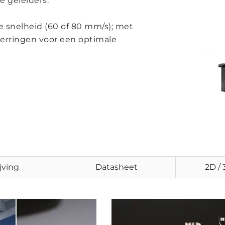
 geleiders.
ge snelheid (60 of 80 mm/s); met
ierringen voor een optimale
jving
Datasheet
2D /