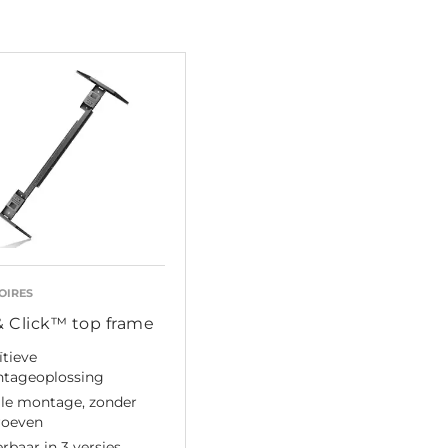
OIRES
& Click™ top frame
ïtieve
tageoplossing
lle montage, zonder
roeven
rbaar in 3 versies