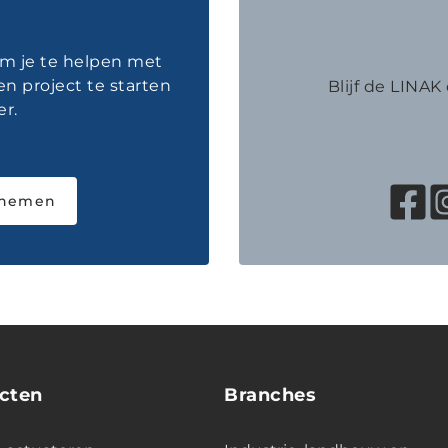
om je te helpen met
en project te starten
Blijf de LINA
r.
pnemen
cten
Branches