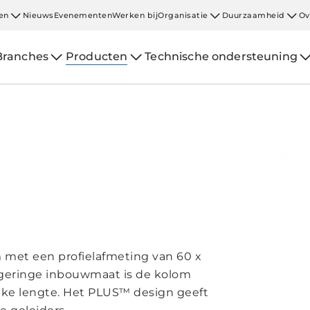
en
Nieuws
Evenementen
Werken bij
Organisatie
Duurzaamheid
Ov
Branches
Producten
Technische ondersteuning
 met een profielafmeting van 60 x
 geringe inbouwmaat is de kolom
lke lengte. Het PLUS™ design geeft