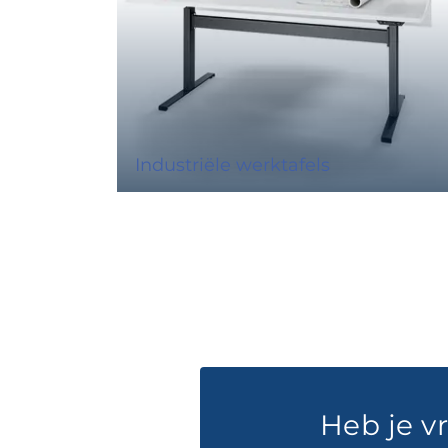
Industriële werktafels
Heb je v