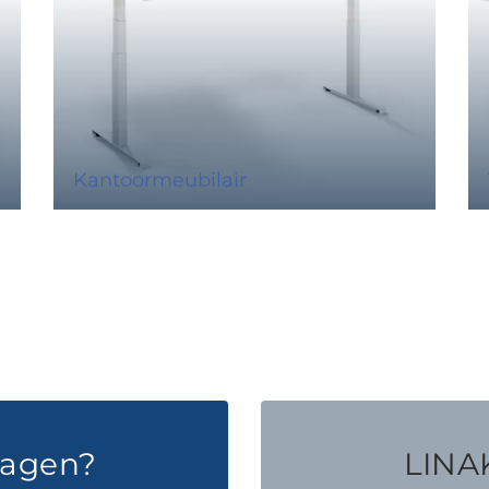
Kantoormeubilair
ragen?
LINAK