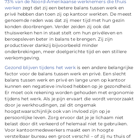
73% van de Noord-Amerikaanse werknemers die thuis
werken
zegt dat zij een betere balans tussen werk en
privé hebben dan toen zij op kantoor werkten. De meest
genoemde reden was dat zij meer tijd met hun gezin
konden doorbrengen. Verder zeiden zij ook dat
thuiswerken hen in staat stelt om hun privéleven en
beroepsleven beter in balans te brengen. Zij zijn
productiever dankzij bijvoorbeeld minder
onderbrekingen, meer doelgerichte tijd en een stillere
werkomgeving.
Gezond blijven tijdens het werk
is een andere belangrijke
factor voor de balans tussen werk en privé. Een slecht
balans tussen werk en privé en lange uren op kantoor
kunnen een negatieve invloed hebben op je gezondheid.
Er moet ook rekening worden gehouden met ergonomie
tijdens het werk. Als je pijn ervaart die wordt veroorzaakt
door je werkhoudingen, zal dit ongemak
hoogstwaarschijnlijk ook van invloed zijn op je
persoonlijke leven. Zorg ervoor dat je je lichaam niet
belast door dit verkeerd of helemaal niet te gebruiken.
Voor kantoormedewerkers maakt een in hoogte
verstelbaar bureau een groot verschil – of zij nu thuis of