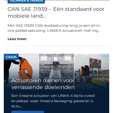
TECHNIEK & TRENDS
CAN SAE J1939 – Eén standaard voor
mobiele land...
Met SAE J1939 CAN-busbesturing krijg je een all-in-
one pakketoplossing. LINAK® actuatoren met ing...
Lees meer
CASUS
Actuatoren dienen voor
verrassende doeleinden
Een lineaire actuator van LINAK is bijna overal
bruikbaar waar lineaire beweging gewenst is.
Actu...