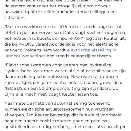
tegen de hoge krachten die op de walsen inwerken. Aan
de andere kant moet het mogelijk zijn om de wals
nauwkeurig af te stellen ondanks sterke trillingen en
schokken.
"Met een werkbreedte tot 10,5 meter kan de oogster tot
400 ton per uur verwerken. Dat vraagt veel vermogen en
ook extreem robuuste componenten", legt Jan Keuter uit,
die bij KRONE verantwoordelijk is voor het elektrische
ontwerp. Volgens hem wordt
elektrische afstelling in
landbouwmachines
een steeds belangrijker thema.
"Elektrische systemen concurreren met hydraulica.
Hydraulische systemen waren altijd al beschikbaar en zijn
daarom de logische oplossing. Elektrische actuatoren
zijn de afgelopen jaren echter ook standaard geworden.
"ISOBUS en een 50-amp-aansluiting zijn standaard op
bijna alle machines", voegt Keuter eraan toe.
Naarmate de mate van automatisering toeneemt,
kunnen elektrische actuatorsystemen hun vruchten
afwerpen. Jan Keuter bevestigt dit: "Als we bijvoorbeeld
naar een andere positie moeten gaan en precieze
positiefeedback nodig hebben, is het meestal voordeliger