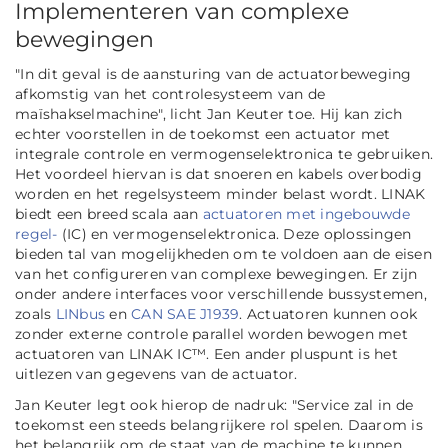
Implementeren van complexe
bewegingen
"In dit geval is de aansturing van de actuatorbeweging
afkomstig van het controlesysteem van de
maïshakselmachine", licht Jan Keuter toe. Hij kan zich
echter voorstellen in de toekomst een actuator met
integrale controle en vermogenselektronica te gebruiken.
Het voordeel hiervan is dat snoeren en kabels overbodig
worden en het regelsysteem minder belast wordt. LINAK
biedt een breed scala aan
actuatoren met ingebouwde
regel-
(IC) en vermogenselektronica. Deze oplossingen
bieden tal van mogelijkheden om te voldoen aan de eisen
van het configureren van complexe bewegingen. Er zijn
onder andere interfaces voor verschillende bussystemen,
zoals
LINbus
en
CAN SAE J1939
. Actuatoren kunnen ook
zonder externe controle parallel worden bewogen met
actuatoren van LINAK IC™. Een ander pluspunt is het
uitlezen van gegevens van de actuator.
Jan Keuter legt ook hierop de nadruk: "Service zal in de
toekomst een steeds belangrijkere rol spelen. Daarom is
het belangrijk om de staat van de machine te kunnen