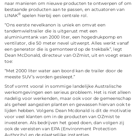
naar manieren om nieuwe producten te ontwerpen of om
bestaande producten aan te passen, en actuatoren van
®
LINAK
spelen hierbij een centrale rol.
“Ons eerste nevelkanon is uniek en omvat een
tandemwieltrailer die is uitgerust met een
aluminiumtank van 2000 liter, een hogedrukpomp en
ventilator, die 50 meter nevel uitwerpt. Alles werkt vanaf
een generator die is gemonteerd op de trekbalk”,
legt
Dean McDonald, directeur van OZmist, uit en voegt eraan
toe:
“Met 2000 liter water aan boord kan de trailer door de
meeste SUV’s worden gesleept.”
Stof vormt vooral in sommige landelijke Australische
werkomgevingen een serieus probleem. Het is niet alleen
nadelig voor werkenden, maar ook voor de gemeenschap
als geheel aangezien planten en gewassen hiervan ook te
lijden hebben. Volgens Dean Mcdonald is dit de motivatie
voor veel klanten om in de producten van OZmist te
investeren. Als bedrijven het goed doen, dan volgen zij
ook de vereisten van EPA (
Environment Protection
Authority
) en de plaatselijke instanties.