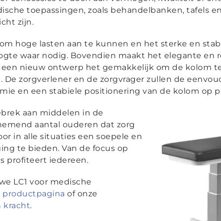
ische toepassingen, zoals behandelbanken, tafels e
cht zijn.
 om hoge lasten aan te kunnen en het sterke en stab
ogte waar nodig. Bovendien maakt het elegante en re
 een nieuw ontwerp het gemakkelijk om de kolom te
De zorgverlener en de zorgvrager zullen de eenvoudi
ie en een stabiele positionering van de kolom op pri
brek aan middelen in de
nemend aantal ouderen dat zorg
r in alle situaties een soepele en
ng te bieden. Van de focus op
 profiteert iedereen.
uwe LC1 voor medische
e
productpagina
of onze
 kracht
.