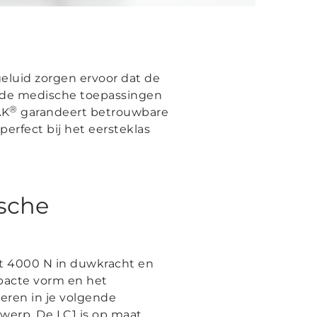
luid zorgen ervoor dat de
ende medische toepassingen
®
AK
garandeert betrouwbare
erfect bij het eersteklas
sche
ot 4000 N in duwkracht en
pacte vorm en het
eren in je volgende
werp. De LC1 is op maat