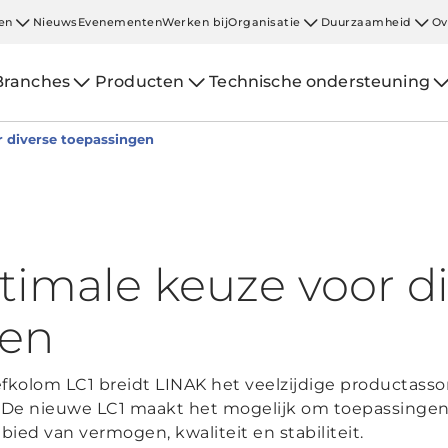
en
Nieuws
Evenementen
Werken bij
Organisatie
Duurzaamheid
Ov
Branches
Producten
Technische ondersteuning
r diverse toepassingen
ptimale keuze voor d
gen
fkolom LC1 breidt LINAK het veelzijdige productass
 De nieuwe LC1 maakt het mogelijk om toepassinge
ied van vermogen, kwaliteit en stabiliteit.