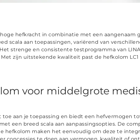
hoge hefkracht in combinatie met een aangenaam ge
eed scala aan toepassingen, variërend van verschill
 Het strenge en consistente testprogramma van LIN
et zijn uitstekende kwaliteit past de hefkolom LC1 p
olom voor middelgrote medi
eit toe aan je toepassing en biedt een hefvermogen t
 met een breed scala aan aanpassingsopties. De com
 de hefkolom maken het eenvoudig om deze te integr
r concessies te doen aan vermogen, kwaliteit of ont