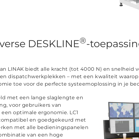
®
diverse DESKLINE
-toepassi
LINAK biedt alle kracht (tot 4000 N) en snelheid voo
s en dispatchwerkplekken – met een kwaliteit waarop
omie toe voor de perfecte systeemoplossing in je bed
ld met een lange slaglengte en
g, voor gebruikers van
t een optimale ergonomie. LC1
 compatibel en goedgekeurd met
erken met alle bedieningspanelen
combinatie van een hoge