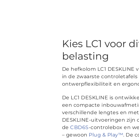
Kies LC1 voor 
belasting
De hefkolom LC1 DESKLINE van 
in de zwaarste controletafel
ontwerpflexibiliteit en ergon
De LC1 DESKLINE is ontwikke
een compacte inbouwafmetin
verschillende lengtes en me
DESKLINE-uitvoeringen zijn
de
CBD6S
-controlebox en w
– gewoon
Plug & Play™
. De 