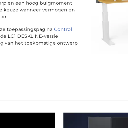
werp en een hoog buigmoment
le keuze wanneer vermogen en
an.
nze toepassingspagina
Control
n de LC1 DESKLINE-versie
ng van het toekomstige ontwerp