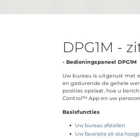
DPG1M - zi
- Bedieningspaneel DPG1M
Uw bureau is uitgerust met 
en gedurende de gehele werkda
posities opslaat, hoe u beri
Control™ App en uw persoonli
Basisfuncties
Uw bureau afstellen
Uw favoriete zit-sta hoog