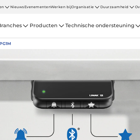
en
Nieuws
Evenementen
Werken bij
Organisatie
Duurzaamheid
Ov
Branches
Producten
Technische ondersteuning
PG1M