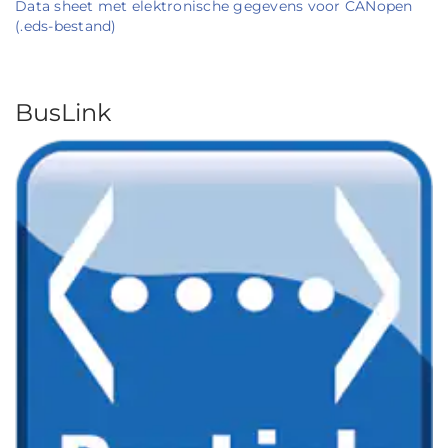
Data sheet met elektronische gegevens voor CANopen
(.eds-bestand)
BusLink