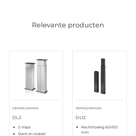
Relevante producten
HEFKOLOMMEN
HEFKOLOMMEN
DL2
DL12
2-traps
Rechthoekig 60x100
mm
Sterk en stabiel