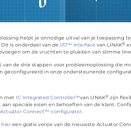
ossing helpt je onnodige uitval van je toepassing t
®
 Dit is onderdeel van de
I/O™ interface
van LINAK
en
toevoegen om de vruchten te plukken van slimme lin
t van de drie stappen voor probleemoplossing die mog
n geconfigureerd in onze ondersteunende configura
®
en met
IC Integrated Controller™
van LINAK
zijn fle
aan speciale eisen en behoeften van de klant. Config
e
Actuator Connect™-configurator
.
d
hier
een gratis versie van de nieuwste Actuator Conn