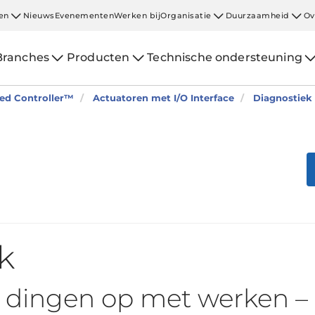
en
Nieuws
Evenementen
Werken bij
Organisatie
Duurzaamheid
Ov
Branches
Producten
Technische ondersteuning
ted Controller™
Actuatoren met I/O Interface
Diagnostiek
k
dingen op met werken –