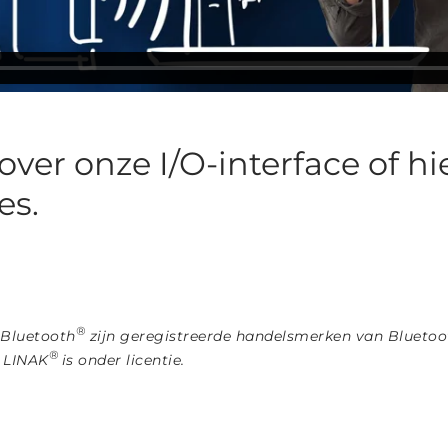
ver onze I/O-interface of hi
es.
®
 Bluetooth
zijn geregistreerde handelsmerken van Bluetoot
®
r LINAK
is onder licentie.