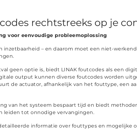
codes rechtstreeks op je con
gang voor eenvoudige probleemoplossing
an inzetbaarheid – en daarom moet een niet-werkende
ngen.
tval geen optie is, biedt LINAK foutcodes als een dig
gitale output kunnen diverse foutcodes worden uit
urt de actuator, afhankelijk van het fouttype, een aan
g van het systeem bespaart tijd en biedt methoden
 leiden tot onnodige vervangingen.
etailleerde informatie over fouttypes en mogelijke o