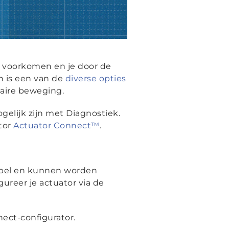
e voorkomen en je door de
 is een van de
diverse opties
eaire beweging.
elijk zijn met Diagnostiek.
tor
Actuator Connect™
.
xibel en kunnen worden
ureer je actuator via de
ect-configurator.