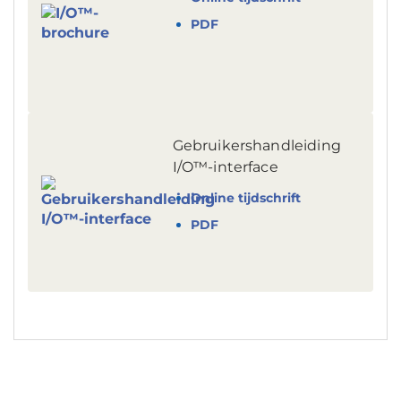
PDF
Gebruikershandleiding
I/O™-interface
Online tijdschrift
PDF